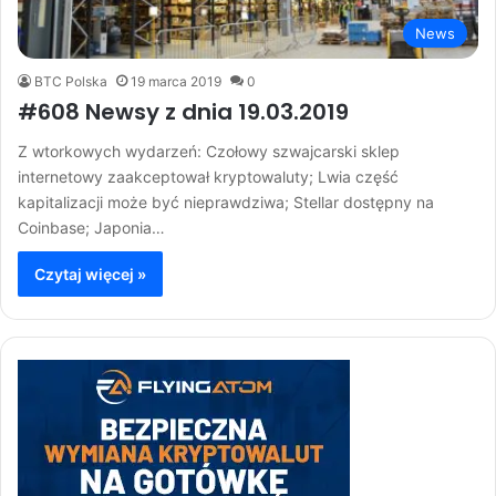
News
BTC Polska
19 marca 2019
0
#608 Newsy z dnia 19.03.2019
Z wtorkowych wydarzeń: Czołowy szwajcarski sklep
internetowy zaakceptował kryptowaluty; Lwia część
kapitalizacji może być nieprawdziwa; Stellar dostępny na
Coinbase; Japonia…
Czytaj więcej »