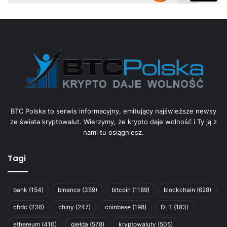
BTC Polska to serwis informacyjny, emitujący najświeższe newsy
ze świata kryptowalut. Wierzymy, że krypto daje wolność i Ty ją z
nami tu osiągniesz.
Tagi
bank
(154)
binance
(359)
bitcoin
(1189)
blockchain
(628)
cbdc
(236)
chiny
(247)
coinbase
(198)
DLT
(183)
ethereum
(410)
giełda
(578)
kryptowaluty
(505)