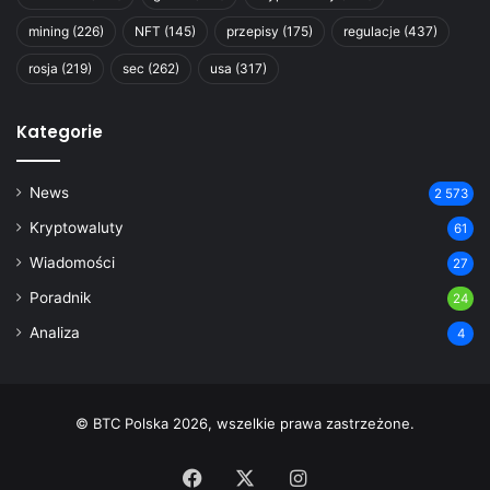
mining
(226)
NFT
(145)
przepisy
(175)
regulacje
(437)
rosja
(219)
sec
(262)
usa
(317)
Kategorie
News
2 573
Kryptowaluty
61
Wiadomości
27
Poradnik
24
Analiza
4
© BTC Polska 2026, wszelkie prawa zastrzeżone.
Facebook
X
Instagram