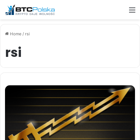
M
Home
/
rsi
rsi