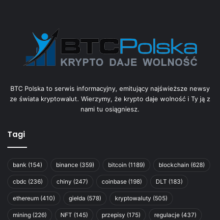
BTC Polska to serwis informacyjny, emitujący najświeższe newsy
ze świata kryptowalut. Wierzymy, że krypto daje wolność i Ty ją z
nami tu osiągniesz.
Tagi
bank
(154)
binance
(359)
bitcoin
(1189)
blockchain
(628)
cbdc
(236)
chiny
(247)
coinbase
(198)
DLT
(183)
ethereum
(410)
giełda
(578)
kryptowaluty
(505)
mining
(226)
NFT
(145)
przepisy
(175)
regulacje
(437)