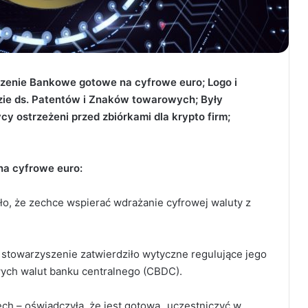
enie Bankowe gotowe na cyfrowe euro; Logo i
dzie ds. Patentów i Znaków towarowych
; Były
 ostrzeżeni przed zbiórkami dla krypto firm;
a cyfrowe euro:
o, że zechce wspierać wdrażanie cyfrowej waluty z
, stowarzyszenie zatwierdziło wytyczne regulujące jego
wych walut banku centralnego (CBDC).
h – oświadczyła, że jest gotowa „uczestniczyć w