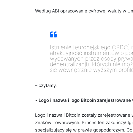
Według ABI opracowanie cyfrowej waluty w Uni
Istnienie [europejskiego CBDC]
atrakcyjność instrumentów o p
wydawanych przez osoby prywat
decentralizacji), których nie m
się wewnętrznie wyższym profil
– czytamy.
•
Logo i n
azwa i logo Bitcoin zarejestrowan
Logo i nazwa i Bitcoin zostały zarejestrowane
Znaków Towarowych.
Proces ten zakończył Ig
specjalizujący się w prawie gospodarczym. Co