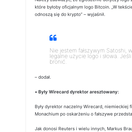
które byłoby oficjalnym logo Bitcoin. „W tekście
odnoszą się do krypto” – wyjaśnił.
Nie jestem fałszywym Satoshi, w
legalne użycie logo i słowa. Jeś
bronić.
– dodał.
•
Były
Wirecard
dyrektor aresztowany:
Były dyrektor naczelny Wirecard, niemieckiej f
Monachium po oskarżeniu o fałszywe przedstaw
Jak donosi Reuters i wielu innych, Markus Bra