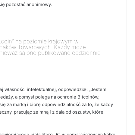
się pozostać anonimowy.
itcoin” na poziomie krajowym w
 Znaków Towarowych. Każdy może
onieważ są one publikowane codziennie
ej własności intelektualnej, odpowiedział: „Jestem
edaży, a pomysł polega na ochronie Bitcoinów,
ię za marką i biorę odpowiedzialność za to, że każdy
zny, pracując ze mną i z dala od oszustw, które
zawierającego białą literę „B” w pomarańczowym kółku,