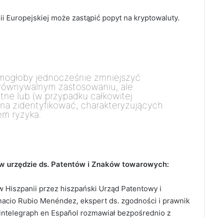
i Europejskiej może zastąpić popyt na kryptowaluty.
 mogłoby jednocześnie zmniejszyć
orównywalnym zastosowaniu, ale
ne lub (w przypadku całkowitej
ożna zidentyfikować, charakteryzujących
em ryzyka.
e w urzędzie ds. Patentów i Znaków towarowych:
 w Hiszpanii przez hiszpański Urząd Patentowy i
nacio Rubio Menéndez, ekspert ds. zgodności i prawnik
intelegraph en Español rozmawiał bezpośrednio z