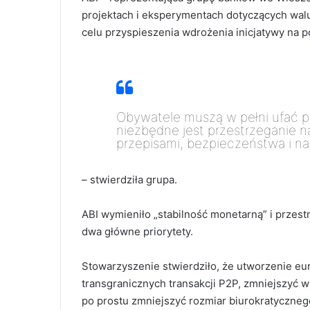
projektach i eksperymentach dotyczących wal
celu przyspieszenia wdrożenia inicjatywy na p
Obywatele muszą w pełni ufać 
niezbędne jest przestrzeganie 
przepisami, bezpieczeństwa i na
– stwierdziła grupa.
ABI wymieniło „stabilność monetarną” i przes
dwa główne priorytety.
Stowarzyszenie stwierdziło, że utworzenie e
transgranicznych transakcji P2P, zmniejszyć 
po prostu zmniejszyć rozmiar biurokratyczneg