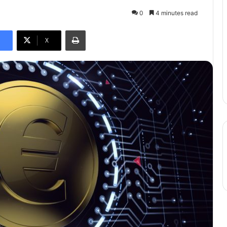
0
4 minutes read
Print
X