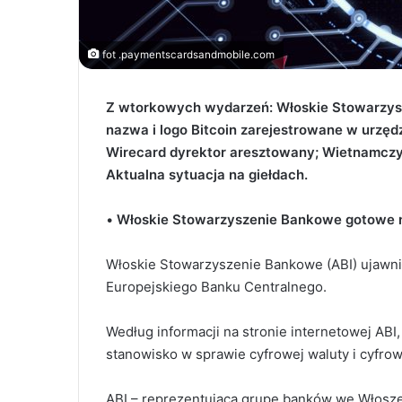
fot .paymentscardsandmobile.com
Z wtorkowych wydarzeń: Włoskie Stowarzysz
n
azwa i logo Bitcoin zarejestrowane w urzę
Wirecard
dyrektor aresztowany; Wietnamczycy
Aktualna sytuacja na giełdach.
•
Włoskie Stowarzyszenie Bankowe gotowe n
Włoskie Stowarzyszenie Bankowe (ABI) ujawnił
Europejskiego Banku Centralnego.
Według informacji na stronie internetowej ABI
stanowisko w sprawie cyfrowej waluty i cyfro
ABI – reprezentująca grupę banków we Włoszec