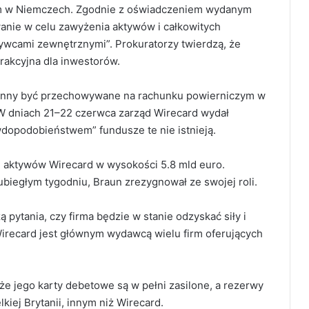
m w Niemczech.
Zgodnie z oświadczeniem wydanym
wanie w celu zawyżenia aktywów i całkowitych
ywcami zewnętrznymi”. Prokuratorzy twierdzą, że
trakcyjna dla inwestorów.
winny być przechowywane na rachunku powierniczym w
W dniach 21–22 czerwca zarząd Wirecard wydał
dopodobieństwem” fundusze te nie istnieją.
 aktywów Wirecard w wysokości 5.8 mld euro.
iegłym tygodniu, Braun zrezygnował ze swojej roli.
 pytania, czy firma będzie w stanie odzyskać siły i
irecard jest głównym wydawcą wielu firm oferujących
że jego karty debetowe są w pełni zasilone, a rezerwy
ej Brytanii, innym niż Wirecard.