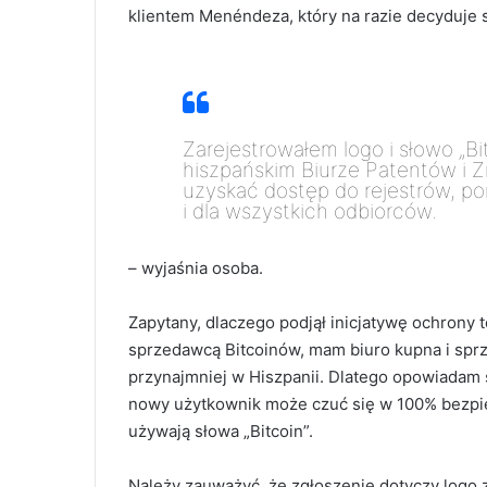
klientem Menéndeza, który na razie decyduje 
Zarejestrowałem logo i słowo „B
hiszpańskim Biurze Patentów i
uzyskać dostęp do rejestrów, p
i dla wszystkich odbiorców.
– wyjaśnia osoba.
Zapytany, dlaczego podjął inicjatywę ochrony t
sprzedawcą Bitcoinów, mam biuro kupna i sprz
przynajmniej w Hiszpanii. Dlatego opowiadam s
nowy użytkownik może czuć się w 100% bezpiec
używają słowa „Bitcoin”.
Należy zauważyć, że zgłoszenie dotyczy logo 