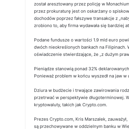
został aresztowany przez policję w Monachiu
przez prokuraturę jest on oskarżany o spisko
dochodów poprzez fałszywe transakcje z „nab
zrobiono to, aby firma wydawała się bardziej a
Podane fundusze o wartości 1.9 mld euro po
dwóch nieokreślonych bankach na Filipinach.
oświadczenie stwierdzające, że „z dużym praw
Pieniądze stanowią ponad 32% deklarowanych
Ponieważ problem w końcu wyszedł na jaw w ub
Dziura w budżecie i trwające zawirowania rodzą
przetrwać w perspektywie długoterminowej.
W
kryptowaluty, takich jak Crypto.com.
Prezes Crypto.com, Kris Marszalek, zauważył, 
są przechowywane w oddzielnym banku w Wielki