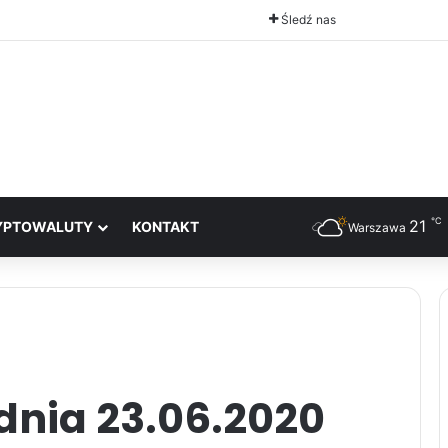
Śledź nas
℃
21
YPTOWALUTY
KONTAKT
Warszawa
dnia 23.06.2020