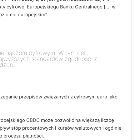
uty cyfrowej Europejskiego Banku Centralnego […] w
oziomie europejskim”.
pieniądzom cyfrowym. W tym celu
najwyższych standardów zgodności z
dzoru.
trzeganie przepisów związanych z cyfrowym euro jako
uropejskiego CBDC może pozwolić na większą liczbę
wpływ stóp procentowych i kursów walutowych i ogólnie
o procesu płatności.