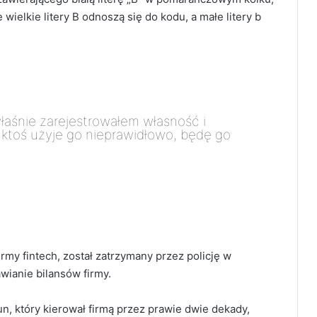
 wielkie litery B odnoszą się do kodu, a małe litery b
łaśnie zarejestrowałem własność i
li ktoś użyje go nieprawidłowo, będę go
irmy fintech, został zatrzymany przez policję w
ianie bilansów firmy.
un, który kierował firmą przez prawie dwie dekady,