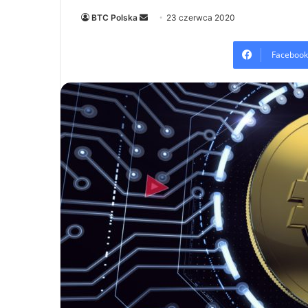
Send
BTC Polska
23 czerwca 2020
an
email
Facebook