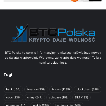
BTC Polska to serwis informacyjny, emitujący najświeższe newsy
ze świata kryptowalut. Wierzymy, że krypto daje wolność i Ty ją z
nami tu osiągniesz.
Tagi
bank
(154)
binance
(359)
bitcoin
(1189)
blockchain
(628)
cbdc
(236)
chiny
(247)
coinbase
(198)
DLT
(183)
ethereum
(410)
giełda
(578)
kryptowaluty
(505)