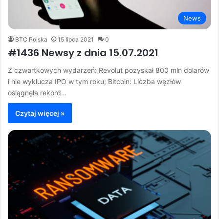
News
BTC Polska
15 lipca 2021
0
#1436 Newsy z dnia 15.07.2021
Z czwartkowych wydarzeń: Revolut pozyskał 800 mln dolarów
i nie wyklucza IPO w tym roku; Bitcoin: Liczba węzłów
osiągnęła rekord…
Czytaj więcej »