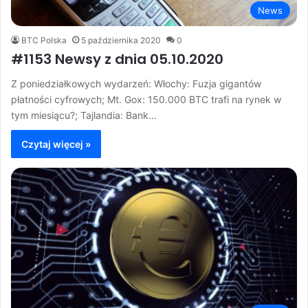
News
BTC Polska
5 października 2020
0
#1153 Newsy z dnia 05.10.2020
Z poniedziałkowych wydarzeń: Włochy: Fuzja gigantów
płatności cyfrowych; Mt. Gox: 150.000 BTC trafi na rynek w
tym miesiącu?; Tajlandia: Bank…
Czytaj więcej »