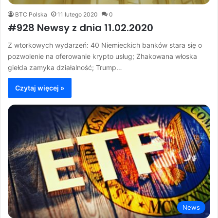
BTC Polska
11 lutego 2020
0
#928 Newsy z dnia 11.02.2020
Z wtorkowych wydarzeń: 40 Niemieckich banków stara się o
pozwolenie na oferowanie krypto usług; Zhakowana włoska
giełda zamyka działalność; Trump…
Czytaj więcej »
News