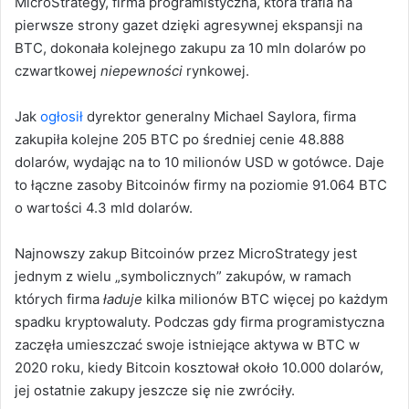
MicroStrategy, firma programistyczna, która trafia na
pierwsze strony gazet dzięki agresywnej ekspansji na
BTC, dokonała kolejnego zakupu za 10 mln dolarów po
czwartkowej
niepewności
rynkowej.
Jak
ogłosił
dyrektor generalny Michael Saylora, firma
zakupiła kolejne 205 BTC po średniej cenie 48.888
dolarów, wydając na to 10 milionów USD w gotówce. Daje
to łączne zasoby Bitcoinów firmy na poziomie 91.064 BTC
o wartości 4.3 mld dolarów.
Najnowszy zakup Bitcoinów przez MicroStrategy jest
jednym z wielu „symbolicznych” zakupów, w ramach
których firma
ładuje
kilka milionów BTC więcej po każdym
spadku kryptowaluty. Podczas gdy firma programistyczna
zaczęła umieszczać swoje istniejące aktywa w BTC w
2020 roku, kiedy Bitcoin kosztował około 10.000 dolarów,
jej ostatnie zakupy jeszcze się nie zwróciły.