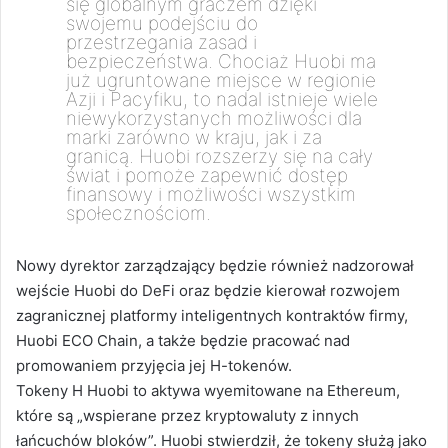
się globalnym graczem dzięki
swojemu podejściu do
przestrzegania zasad i
bezpieczeństwa. Chociaż Huobi ma
już ugruntowane miejsce w regionie
Azji i Pacyfiku, to nadal istnieje wiele
niewykorzystanych możliwości dla
marki zarówno w kraju, jak i za
granicą. Huobi rozszerzy się na cały
świat i pomoże zapewnić dostęp
finansowy i możliwości wszystkim
społecznościom.
Nowy dyrektor zarządzający będzie również nadzorował
wejście Huobi do DeFi oraz będzie kierował rozwojem
zagranicznej platformy inteligentnych kontraktów firmy,
Huobi ECO Chain, a także będzie pracować nad
promowaniem przyjęcia jej H-tokenów.
Tokeny H Huobi to aktywa wyemitowane na Ethereum,
które są „wspierane przez kryptowaluty z innych
łańcuchów bloków”. Huobi stwierdził, że tokeny służą jako