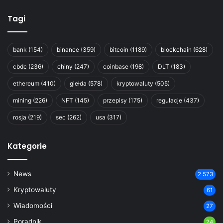
Tagi
bank
(154)
binance
(359)
bitcoin
(1189)
blockchain
(628)
cbdc
(236)
chiny
(247)
coinbase
(198)
DLT
(183)
ethereum
(410)
giełda
(578)
kryptowaluty
(505)
mining
(226)
NFT
(145)
przepisy
(175)
regulacje
(437)
rosja
(219)
sec
(262)
usa
(317)
Kategorie
News
2 573
Kryptowaluty
61
Wiadomości
27
Poradnik
24