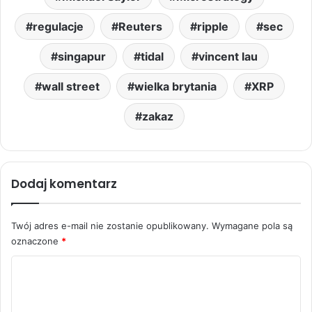
regulacje
Reuters
ripple
sec
singapur
tidal
vincent lau
wall street
wielka brytania
XRP
zakaz
Dodaj komentarz
Twój adres e-mail nie zostanie opublikowany.
Wymagane pola są
oznaczone
*
K
o
m