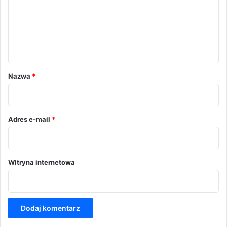
e
n
t
a
r
Nazwa
*
z
*
Adres e-mail
*
Witryna internetowa