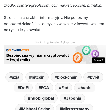
źródło: cointelegraph.com, coinmarketcap.com, bithub.pl
Strona ma charakter informacyjny. Nie ponosimy
odpowiedzialności za decyzje związane z inwestowaniem
na rynku kryptowalut.
Kantor kryptowalut FlyingAtom
azja
bitcoin
blockchain
bybit
DeFi
FCA
Fed
huobi
huobi global
Japonia
Michael Saylor
Microstrategy