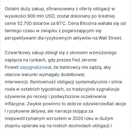
Ostatni duży zakup, sfinansowany z oferty obligacji w
wysokości 900 mln USD, został dokonany po średniej
cenie 52.700 dolarów za BTC. Cena Bitcoina wahała się od
tamtego czasu w związku z pogarszającymi się
perspektywami dla ryzykownych aktywów na Wall Street.
Czwartkowy zakup zbiegł się z okresem wzmożonego
napięcia na rynkach, gdy prezes Fed Jerome
Powell
zasygnalizował,
że bankowcy nie sądzą, aby
obecne warunki wymagały dodatkowej
interwencji. Rentowność obligacji systematycznie i silnie
rosła w ostatnich tygodniach, co tradycyjnie sygnalizuje
ożywienie po recesji i podwyższone oczekiwania
inflacyjne. Zwykle powinno to dobrze odzwierciedlać akcje
i ryzykowne aktywa, ale narracja stojąca za
niepowstrzymanym wzrostem w 2020 roku w dużym
stopniu opierała się na niskich dochodach obligacji i