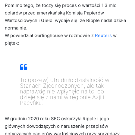
Pomimo tego, że toczy się proces o wartości 1.3 mld
dolarów przed amerykańską Komisją Papierów
Wartościowych i Giełd, wydaje się, że Ripple nadal działa
normalnie.
W powiedział Garlinghouse w rozmowie z
Reuters
w
piątek:
To (pozew) utrudniło działalność w
Stanach Zjednoczonych, ale tak
naprawdę nie wpłynęło na to, co
dzieje się z nami w regionie Azji i
Pacyfiku.
W grudniu 2020 roku SEC oskarżyła Ripple i jego
głównych dowodzących o naruszenie przepisów
dotyczących papierów wartościowych przy sprzedaży