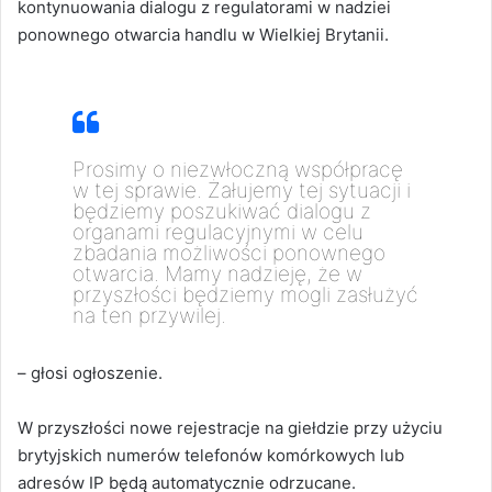
kontynuowania dialogu z regulatorami w nadziei
ponownego otwarcia handlu w Wielkiej Brytanii.
Prosimy o niezwłoczną współpracę
w tej sprawie. Żałujemy tej sytuacji i
będziemy poszukiwać dialogu z
organami regulacyjnymi w celu
zbadania możliwości ponownego
otwarcia. Mamy nadzieję, że w
przyszłości będziemy mogli zasłużyć
na ten przywilej.
– głosi ogłoszenie.
W przyszłości nowe rejestracje na giełdzie przy użyciu
brytyjskich numerów telefonów komórkowych lub
adresów IP będą automatycznie odrzucane.