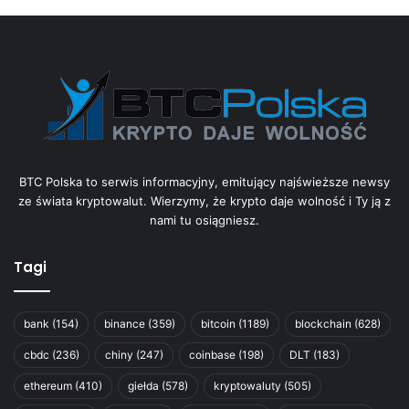
BTC Polska to serwis informacyjny, emitujący najświeższe newsy
ze świata kryptowalut. Wierzymy, że krypto daje wolność i Ty ją z
nami tu osiągniesz.
Tagi
bank
(154)
binance
(359)
bitcoin
(1189)
blockchain
(628)
cbdc
(236)
chiny
(247)
coinbase
(198)
DLT
(183)
ethereum
(410)
giełda
(578)
kryptowaluty
(505)