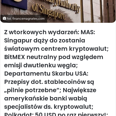
fot. financemagnates.com
Z wtorkowych wydarzeń: MAS:
Singapur dąży do zostania
światowym centrem kryptowalut;
BitMEX neutralny pod względem
emisji dwutlenku węgla;
Departamentu Skarbu USA:
Przepisy dot. stablecoinów są
„pilnie potrzebne”; Największe
amerykańskie banki wabią
specjalistów ds. kryptowalut;
Polkadot: 50 USD po raz pierwszy!;