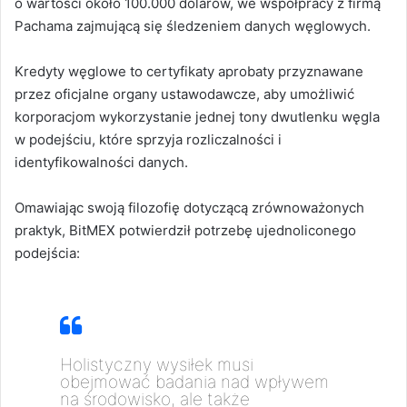
o wartości około 100.000 dolarów, we współpracy z firmą
Pachama zajmującą się śledzeniem danych węglowych.
Kredyty węglowe to certyfikaty aprobaty przyznawane
przez oficjalne organy ustawodawcze, aby umożliwić
korporacjom wykorzystanie jednej tony dwutlenku węgla
w podejściu, które sprzyja rozliczalności i
identyfikowalności danych.
Omawiając swoją filozofię dotyczącą zrównoważonych
praktyk, BitMEX potwierdził potrzebę ujednoliconego
podejścia:
Holistyczny wysiłek musi
obejmować badania nad wpływem
na środowisko, ale także