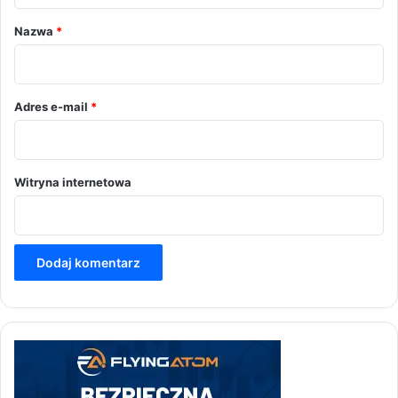
r
Nazwa
*
z
*
Adres e-mail
*
Witryna internetowa