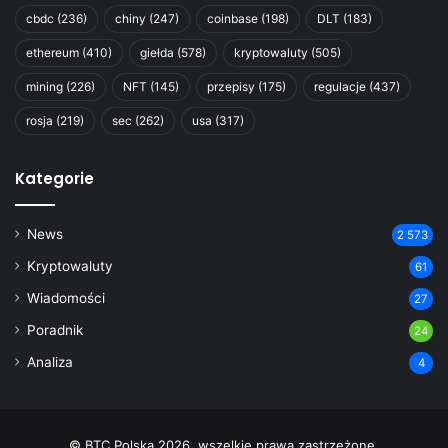
cbdc
(236)
chiny
(247)
coinbase
(198)
DLT
(183)
ethereum
(410)
giełda
(578)
kryptowaluty
(505)
mining
(226)
NFT
(145)
przepisy
(175)
regulacje
(437)
rosja
(219)
sec
(262)
usa
(317)
Kategorie
News
2 573
Kryptowaluty
61
Wiadomości
27
Poradnik
24
Analiza
4
© BTC Polska 2026, wszelkie prawa zastrzeżone.