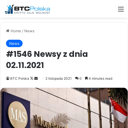
M
Home
/
News
News
#1546 Newsy z dnia
02.11.2021
Follow
Send
BTC Polska
2 listopada 2021
0
4 minutes read
on
an
X
email