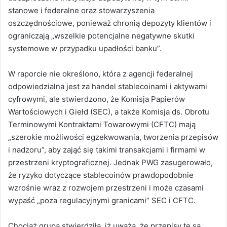
stanowe i federalne oraz stowarzyszenia
oszczędnościowe, ponieważ chronią depozyty klientów i
ograniczają „wszelkie potencjalne negatywne skutki
systemowe w przypadku upadłości banku”.
W raporcie nie określono, która z agencji federalnej
odpowiedzialna jest za handel stablecoinami i aktywami
cyfrowymi, ale stwierdzono, że Komisja Papierów
Wartościowych i Giełd (SEC), a także Komisja ds. Obrotu
Terminowymi Kontraktami Towarowymi (CFTC) mają
„szerokie możliwości egzekwowania, tworzenia przepisów
i nadzoru”, aby zająć się takimi transakcjami i firmami w
przestrzeni kryptograficznej. Jednak PWG zasugerowało,
że ryzyko dotyczące stablecoinów prawdopodobnie
wzrośnie wraz z rozwojem przestrzeni i może czasami
wypaść „poza regulacyjnymi granicami” SEC i CFTC.
Chociaż grupa stwierdziła, iż uważa, że przepisy te są