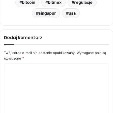
bitcoin
bitmex
regulacje
singapur
usa
Dodaj komentarz
Twój adres e-mail nie zostanie opublikowany.
Wymagane pola są
oznaczone
*
K
o
m
e
n
t
a