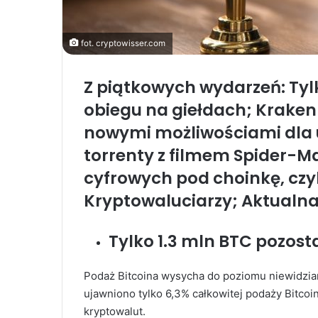
fot. cryptowisser.com
Z piątkowych wydarzeń: Tyl
obiegu na giełdach; Kraken
nowymi możliwościami dla 
torrenty z filmem Spider-
cyfrowych pod choinkę, czy
Kryptowaluciarzy; Aktualna
Tylko 1.3 mln BTC pozost
Podaż Bitcoina wysycha do poziomu niewidzi
ujawniono tylko 6,3% całkowitej podaży Bitcoi
kryptowalut.