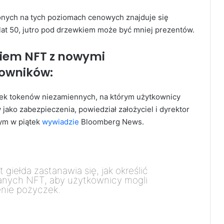
onych na tych poziomach cenowych znajduje się
 lat 50, jutro pod drzewkiem może być mniej prezentów.
kiem NFT z nowymi
kowników:
nek tokenów niezamiennych, na którym użytkownicy
ako zabezpieczenia, powiedział założyciel i dyrektor
ym w piątek
wywiadzie
Bloomberg News.
giełda zastanawia się, jak określić
anych NFT, aby użytkownicy mogli
enie pożyczek.