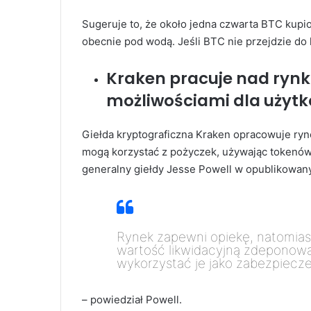
Sugeruje to, że około jedna czwarta BTC kupi
obecnie pod wodą. Jeśli BTC nie przejdzie do
Kraken pracuje nad ryn
możliwościami dla użyt
Giełda kryptograficzna Kraken opracowuje ry
mogą korzystać z pożyczek, używając tokenów j
generalny giełdy Jesse Powell w opublikowan
Rynek zapewni opiekę, natomiast 
wartość likwidacyjną zdeponow
wykorzystać je jako zabezpiecz
– powiedział Powell.