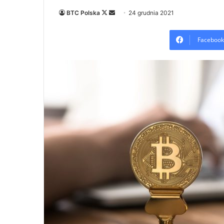
Follow
Send
BTC Polska
24 grudnia 2021
on
an
X
email
Facebook