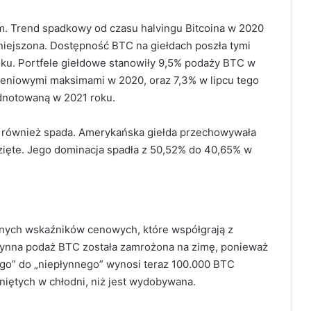
m. Trend spadkowy od czasu halvingu Bitcoina w 2020
mniejszona. Dostępność BTC na giełdach poszła tymi
roku. Portfele giełdowe stanowiły 9,5% podaży BTC w
zeniowymi maksimami w 2020, oraz 7,3% w lipcu tego
odnotowaną w 2021 roku.
e również spada. Amerykańska giełda przechowywała
zięte. Jego dominacja spadła z 50,52% do 40,65% w
nych wskaźników cenowych, które współgrają z
płynna podaż BTC została zamrożona na zimę, ponieważ
ego” do „niepłynnego” wynosi teraz 100.000 BTC
niętych w chłodni, niż jest wydobywana.