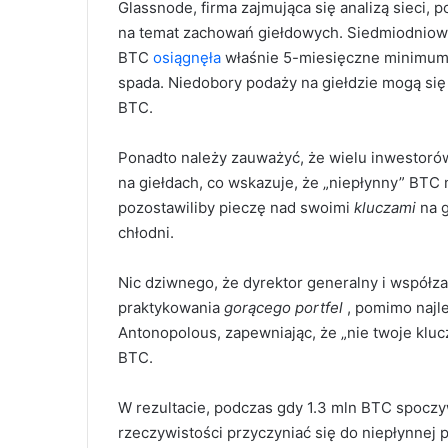
Glassnode, firma zajmująca się analizą sieci, 
na temat zachowań giełdowych. Siedmiodniow
BTC
osiągnęła
właśnie 5-miesięczne minimum 
spada. Niedobory podaży na giełdzie mogą się
BTC.
Ponadto należy zauważyć, że wielu inwestorów
na giełdach, co wskazuje, że „niepłynny” BTC
pozostawiliby pieczę nad swoimi
kluczami
na g
chłodni.
Nic dziwnego, że dyrektor generalny i współz
praktykowania
gorącego portfel
, pomimo najle
Antonopolous, zapewniając, że „nie twoje klucz
BTC.
W rezultacie, podczas gdy 1.3 mln BTC spoczy
rzeczywistości przyczyniać się do niepłynnej 