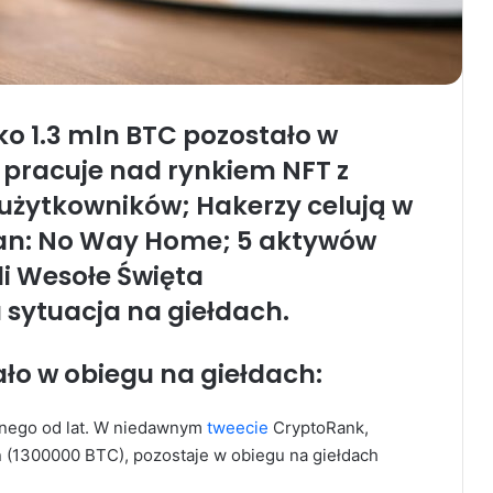
ko 1.3 mln BTC pozostało w
 pracuje nad rynkiem NFT z
użytkowników; Hakerzy celują w
Man: No Way Home;
5 aktywów
li Wesołe Święta
 sytuacja na giełdach.
ało w obiegu na giełdach:
anego od lat. W niedawnym
tweecie
CryptoRank,
n (1300000 BTC), pozostaje w obiegu na giełdach