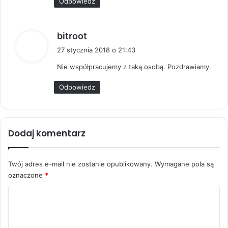
Odpowiedz
p
bitroot
i
27 stycznia 2018 o 21:43
s
Nie współpracujemy z taką osobą. Pozdrawiamy.
z
e
Odpowiedz
:
Dodaj komentarz
Twój adres e-mail nie zostanie opublikowany.
Wymagane pola są
oznaczone
*
K
o
m