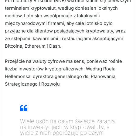
Port lotniczy Brisbane (BNE) wkrótce stanie się pierwszym
terminalem kryptowalut, według doniesień lokalnych
mediów.
Lotnisko współpracuje z lokalnymi i
międzynarodowymi firmami, aby całe lotnisko było
przyjazne dla klientów posiadających kryptowaluty, wraz
ze sklepami, kawiarniami i restauracjami akceptującymi
Bitcoina, Ethereum i Dash.
Przejście na waluty cyfrowe ma sens, ponieważ rośnie
liczba inwestorów kryptograficznych.
Według Roela
Hellemonsa, dyrektora generalnego ds. Planowania
Strategicznego i Rozwoju
Wiele osób na całym świecie zarabia
na inwestycjach w kryptowaluty, a
wiele z nich podróżuje po całym