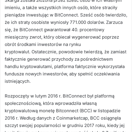
Skarga została złożona przez sześć osób w ich własnym
imieniu, a także wszystkich innych osób, które straciły
pieniądze inwestując w BitConnect. Sześć osób twierdziło,
że ich straty osobiste wyniosły 771.000 dolarów. Zarzuca
się, że BitConnect gwarantował 40. procentowy
miesięczny zwrot, który obiecał wygenerować poprzez
obrót środkami inwestorów na rynku
kryptowalut. Ostatecznie, powodowie twierdzą, że zamiast
faktycznie generować przychody za pośrednictwem
handlu kryptowalutami, platforma faktycznie wykorzystała
fundusze nowych inwestorów, aby spełnić oczekiwania
istniejących.
Rozpoczęty w lutym 2016 r. BitConnect był platformą
społecznościową, która wprowadziła własną
kryptowalutową monetę Bitconnect (BCC) w listopadzie
2016 r. Według danych z Coinmarketcap, BCC osiągnęła
szczyt swojej popularności w grudniu 2017 roku, kiedy jej