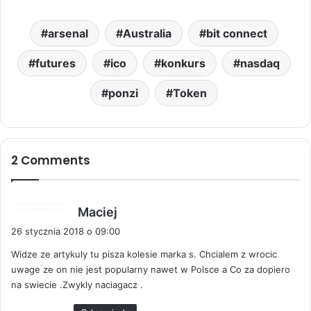
arsenal
Australia
bit connect
futures
ico
konkurs
nasdaq
ponzi
Token
2 Comments
p
Maciej
i
26 stycznia 2018 o 09:00
s
Widze ze artykuly tu pisza kolesie marka s. Chcialem z wrocic
z
uwage ze on nie jest popularny nawet w Polsce a Co za dopiero
e
na swiecie .Zwykly naciagacz .
: