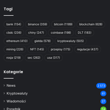
Tagi
bank
(154)
binance
(359)
bitcoin
(1189)
blockchain
(628)
cbdc
(236)
chiny
(247)
coinbase
(198)
DLT
(183)
ethereum
(410)
giełda
(578)
kryptowaluty
(505)
mining
(226)
NFT
(145)
przepisy
(175)
regulacje
(437)
rosja
(219)
sec
(262)
usa
(317)
Kategorie
News
2 573
Kryptowaluty
61
Wiadomości
27
Poradnik
24