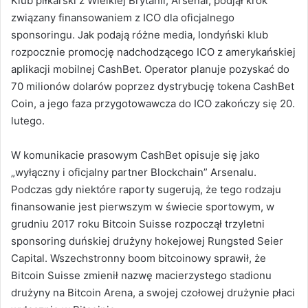
Klub piłkarski z Wielkiej Brytanii, Arsenal, podjął krok
związany finansowaniem z ICO dla oficjalnego
sponsoringu.
Jak podają różne media, londyński klub
rozpocznie promocję nadchodzącego ICO z amerykańskiej
aplikacji mobilnej CashBet. O
perator planuje pozyskać do
70 milionów dolarów poprzez dystrybucję tokena CashBet
Coin, a jego faza przygotowawcza do ICO zakończy się 20.
lutego.
W komunikacie prasowym CashBet opisuje się jako
„wyłączny i oficjalny partner Blockchain” Arsenalu.
Podczas gdy niektóre raporty sugerują, że tego rodzaju
finansowanie jest pierwszym w świecie sportowym, w
grudniu 2017 roku Bitcoin Suisse rozpoczął trzyletni
sponsoring duńskiej drużyny hokejowej Rungsted Seier
Capital.
Wszechstronny boom bitcoinowy sprawił, że
Bitcoin Suisse zmienił nazwę macierzystego stadionu
drużyny na Bitcoin Arena, a swojej czołowej drużynie płaci