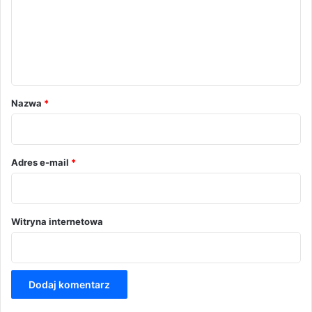
e
n
t
a
r
Nazwa
*
z
*
Adres e-mail
*
Witryna internetowa