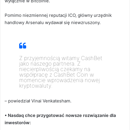
wyłącznie w Bitcoinie.
Pomimo niezmiennej reputacji ICO, główny urzędnik
handlowy Arsenalu wydawał się niewzruszony.
Z przyjemnością witamy CashBet
jako naszego partnera.
Z
niecierpliwością czekamy na
współpracę z CashBet Coin w
momencie wprowadzenia nowej
kryptowaluty.
– powiedział Vinai Venkatesham.
• Nasdaq chce przygotować nowsze rozwiązanie dla
inwestorów: