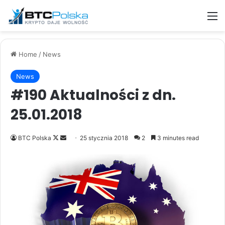
M
Home
/
News
News
#190 Aktualności z dn.
25.01.2018
Follow
Send
BTC Polska
25 stycznia 2018
2
3 minutes read
on
an
X
email