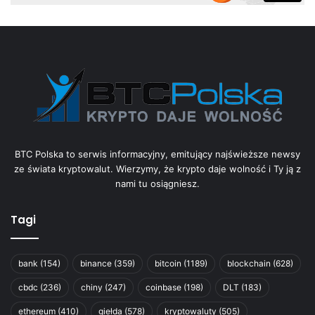
BTC Polska to serwis informacyjny, emitujący najświeższe newsy
ze świata kryptowalut. Wierzymy, że krypto daje wolność i Ty ją z
nami tu osiągniesz.
Tagi
bank
(154)
binance
(359)
bitcoin
(1189)
blockchain
(628)
cbdc
(236)
chiny
(247)
coinbase
(198)
DLT
(183)
ethereum
(410)
giełda
(578)
kryptowaluty
(505)