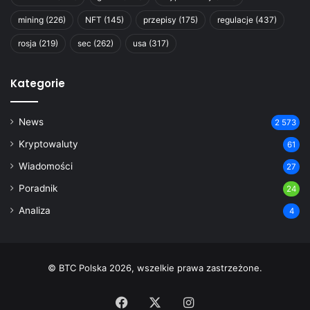
mining
(226)
NFT
(145)
przepisy
(175)
regulacje
(437)
rosja
(219)
sec
(262)
usa
(317)
Kategorie
News
2 573
Kryptowaluty
61
Wiadomości
27
Poradnik
24
Analiza
4
© BTC Polska 2026, wszelkie prawa zastrzeżone.
Facebook
X
Instagram