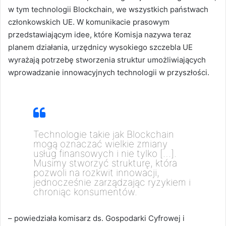
w tym technologii Blockchain, we wszystkich państwach
członkowskich UE. W komunikacie prasowym
przedstawiającym idee, które Komisja nazywa teraz
planem działania, urzędnicy wysokiego szczebla UE
wyrażają potrzebę stworzenia struktur umożliwiających
wprowadzanie innowacyjnych technologii w przyszłości.
Technologie takie jak Blockchain
mogą oznaczać wielkie zmiany
usług finansowych i nie tylko […].
Musimy stworzyć strukturę, która
pozwoli na rozkwit innowacji,
jednocześnie zarządzając ryzykiem i
chroniąc konsumentów.
– powiedziała komisarz ds. Gospodarki Cyfrowej i