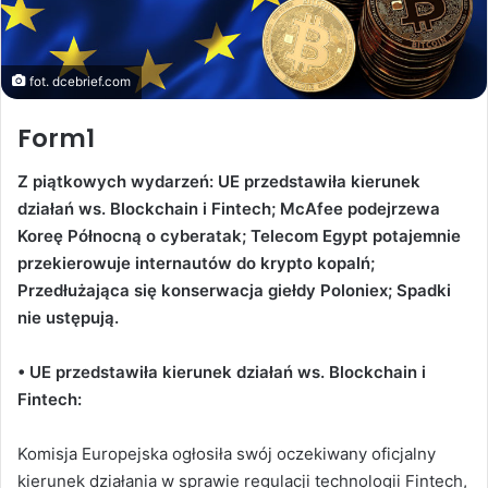
fot. dcebrief.com
Form1
Z piątkowych wydarzeń: UE przedstawiła kierunek
działań ws. Blockchain i Fintech;
McAfee podejrzewa
Koreę Północną o cyberatak
;
Telecom Egypt potajemnie
przekierowuje internautów do krypto kopalń
;
Przedłużająca się konserwacja giełdy Poloniex; Spadki
nie ustępują.
• UE przedstawiła kierunek działań ws. Blockchain i
Fintech:
Komisja Europejska ogłosiła swój oczekiwany oficjalny
kierunek działania w sprawie regulacji technologii Fintech,