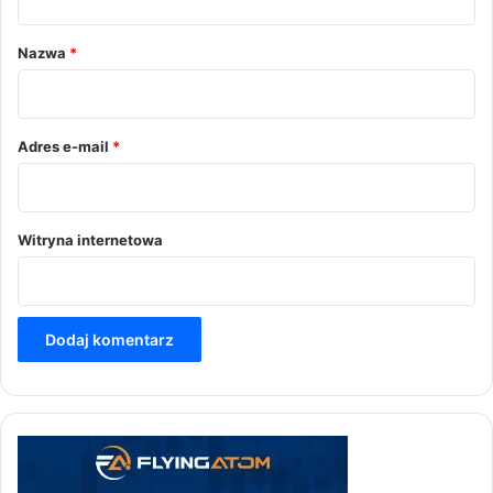
a
r
Nazwa
*
z
*
Adres e-mail
*
Witryna internetowa