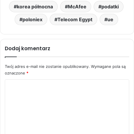
korea północna
McAfee
podatki
poloniex
Telecom Egypt
ue
Dodaj komentarz
Twój adres e-mail nie zostanie opublikowany.
Wymagane pola są
oznaczone
*
K
o
m
e
n
t