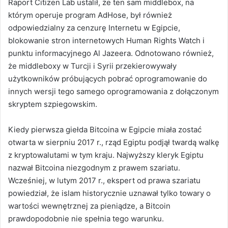
Raport Citizen Lab ustalił, że ten sam middlebox, na
którym operuje program AdHose, był również
odpowiedzialny za cenzurę Internetu w Egipcie,
blokowanie stron internetowych Human Rights Watch i
punktu informacyjnego Al Jazeera. Odnotowano również,
że middleboxy w Turcji i Syrii przekierowywały
użytkowników próbujących pobrać oprogramowanie do
innych wersji tego samego oprogramowania z dołączonym
skryptem szpiegowskim.
Kiedy pierwsza giełda Bitcoina w Egipcie miała zostać
otwarta w sierpniu 2017 r., rząd Egiptu podjął twardą walkę
z kryptowalutami w tym kraju. Najwyższy kleryk Egiptu
nazwał Bitcoina niezgodnym z prawem szariatu.
Wcześniej, w lutym 2017 r., ekspert od prawa szariatu
powiedział, że islam historycznie uznawał tylko towary o
wartości wewnętrznej za pieniądze, a Bitcoin
prawdopodobnie nie spełnia tego warunku.