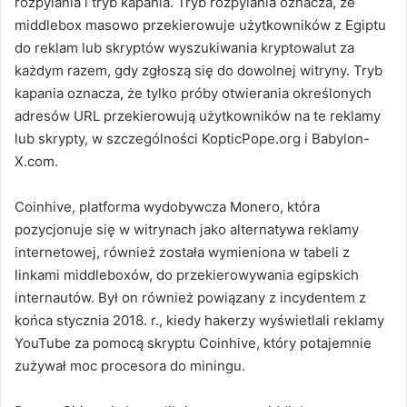
rozpylania i tryb kapania. Tryb rozpylania oznacza, że
middlebox masowo przekierowuje użytkowników z Egiptu
do reklam lub skryptów wyszukiwania kryptowalut za
każdym razem, gdy zgłoszą się do dowolnej witryny. Tryb
kapania oznacza, że tylko próby otwierania określonych
adresów URL przekierowują użytkowników na te reklamy
lub skrypty, w szczególności KopticPope.org i Babylon-
X.com.
Coinhive, platforma wydobywcza Monero, która
pozycjonuje się w witrynach jako alternatywa reklamy
internetowej, również została wymieniona w tabeli z
linkami middleboxów, do przekierowywania egipskich
internautów. Był on również powiązany z incydentem z
końca stycznia 2018. r., kiedy hakerzy wyświetlali reklamy
YouTube za pomocą skryptu Coinhive, który potajemnie
zużywał moc procesora do miningu.