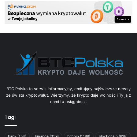
BTC Polska to serwis informacyjny, emitujący najświeższe newsy
ze świata kryptowalut. Wierzymy, że krypto daje wolność i Ty ją z
nami tu osiągniesz.
Tagi
bank
(154)
binance
(359)
bitcoin
(1189)
blockchain
(628)