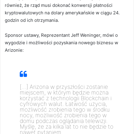
również, że rząd musi dokonać konwersji płatności
kryptowalutowych na dolary amerykańskie w ciągu 24.
godzin od ich otrzymania.
Sponsor ustawy, Reprezentant Jeff Weninger, mówi o
wygodzie i możliwości pozyskania nowego biznesu w
Arizonie:
[…] Arizona w przyszłości zostanie
miejscem, w którym będzie można
korzystać z technologii Blockchain i
cyfrowych walut. Łatwość użycia,
możliwość zrobienia tego w środku
nocy, możliwość zrobienia tego w
domu podczas oglądania telewizji.
Myślę, że za kilka lat to nie będzie to
nawet pytaniem.