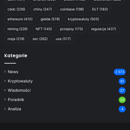
cbdc
(236)
chiny
(247)
coinbase
(198)
DLT
(183)
ethereum
(410)
giełda
(578)
kryptowaluty
(505)
mining
(226)
NFT
(145)
przepisy
(175)
regulacje
(437)
rosja
(219)
sec
(262)
usa
(317)
Kategorie
News
2 573
Kryptowaluty
61
Wiadomości
27
Poradnik
24
Analiza
4