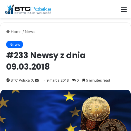
M
Home
/
News
News
#233 Newsy z dnia
09.03.2018
Follow
Send
BTC Polska
9 marca 2018
0
5 minutes read
on
an
X
email