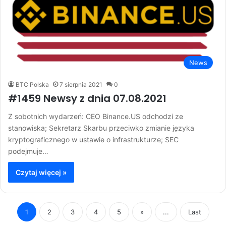
News
BTC Polska
7 sierpnia 2021
0
#1459 Newsy z dnia 07.08.2021
Z sobotnich wydarzeń: CEO Binance.US odchodzi ze
stanowiska; Sekretarz Skarbu przeciwko zmianie języka
kryptograficznego w ustawie o infrastrukturze; SEC
podejmuje…
Czytaj więcej »
1
2
3
4
5
»
...
Last