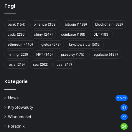
Tagi
bank
(154)
binance
(359)
bitcoin
(1189)
blockchain
(628)
cbdc
(236)
chiny
(247)
coinbase
(198)
DLT
(183)
ethereum
(410)
giełda
(578)
kryptowaluty
(505)
mining
(226)
NFT
(145)
przepisy
(175)
regulacje
(437)
rosja
(219)
sec
(262)
usa
(317)
Kategorie
News
2 573
Kryptowaluty
61
Wiadomości
27
Poradnik
24