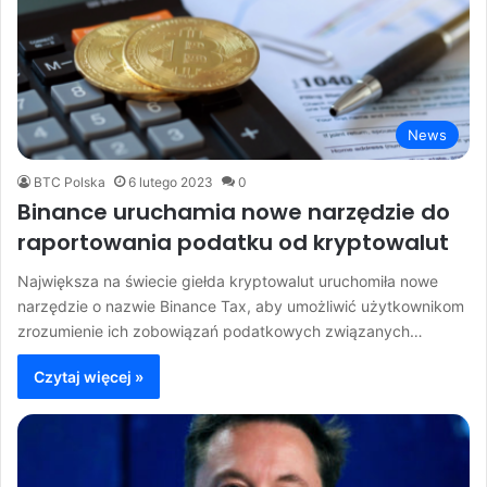
News
BTC Polska
6 lutego 2023
0
Binance uruchamia nowe narzędzie do
raportowania podatku od kryptowalut
Największa na świecie giełda kryptowalut uruchomiła nowe
narzędzie o nazwie Binance Tax, aby umożliwić użytkownikom
zrozumienie ich zobowiązań podatkowych związanych…
Czytaj więcej »