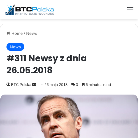
M
Home
/
News
News
#311 Newsy z dnia
26.05.2018
Send
BTC Polska
26 maja 2018
0
5 minutes read
an
email