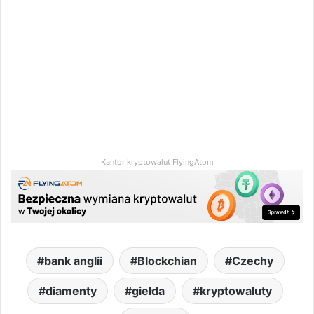
Kantor kryptowalut FlyingAtom
bank anglii
Blockchian
Czechy
diamenty
giełda
kryptowaluty