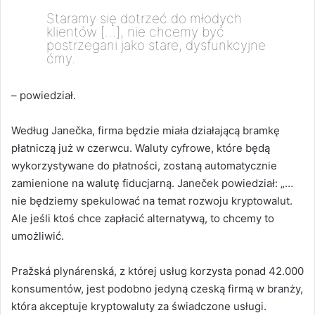
Staramy się dotrzeć do młodych
klientów […], nie chcemy być
postrzegani jako stare, dysfunkcyjne
ćmy.
– powiedział.
Według Janečka, firma będzie miała działającą bramkę
płatniczą już w czerwcu. Waluty cyfrowe, które będą
wykorzystywane do płatności, zostaną automatycznie
zamienione na walutę fiducjarną. Janeček powiedział: „…
nie będziemy spekulować na temat rozwoju kryptowalut.
Ale jeśli ktoś chce zapłacić alternatywą, to chcemy to
umożliwić.
Pražská plynárenská, z której usług korzysta ponad 42.000
konsumentów, jest podobno jedyną czeską firmą w branży,
która akceptuje kryptowaluty za świadczone usługi.