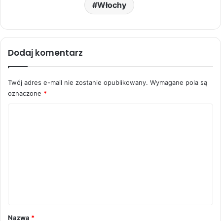
Włochy
Dodaj komentarz
Twój adres e-mail nie zostanie opublikowany.
Wymagane pola są
oznaczone
*
K
o
m
e
n
t
a
r
Nazwa
*