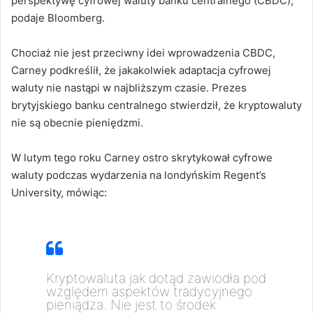
perspektywę cyfrowej waluty banku centralnego (CBDC),
podaje Bloomberg.
Chociaż nie jest przeciwny idei wprowadzenia CBDC,
Carney podkreślił, że jakakolwiek adaptacja cyfrowej
waluty nie nastąpi w najbliższym czasie. Prezes
brytyjskiego banku centralnego stwierdził, że kryptowaluty
nie są obecnie pieniędzmi.
W lutym tego roku Carney ostro skrytykował cyfrowe
waluty podczas wydarzenia na londyńskim Regent’s
University, mówiąc:
Kryptowaluta jak dotąd zawiodła pod
względem aspektów tradycyjnego
pieniądza. Nie jest to środek