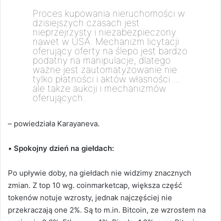
Proces kupowania nieruchomości w
dzisiejszych czasach jest
nieprzejrzysty i niezabezpieczony
nawet w USA. Mechanizm licytacji
oferujący oferty na ślepo jest bardzo
podatny na manipulacje, dlatego
ważne jest zautomatyzowanie nie
tylko płatności i aktów własności …
ale także aukcji i mechanizmów
oferujących.
– powiedziała Karayaneva.
•
Spokojny dzień na giełdach:
Po upływie doby, na giełdach nie widzimy znacznych
zmian. Z top 10 wg. coinmarketcap, większa część
tokenów notuje wzrosty, jednak najczęściej nie
przekraczają one 2%. Są to m.in. Bitcoin, ze wzrostem na