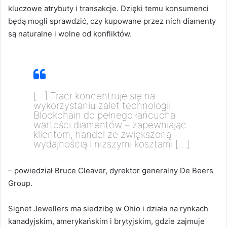
kluczowe atrybuty i transakcje. Dzięki temu konsumenci
będą mogli sprawdzić, czy kupowane przez nich diamenty
są naturalne i wolne od konfliktów.
[…] Tracr koncentruje się na
wykorzystaniu zalet technologii
Blockchain do pełnego łańcucha
wartości diamentów – zapewniając
klientom, handel ze zwiększoną
wydajnością i niższymi kosztami […].
– powiedział
Bruce Cleaver, dyrektor generalny De Beers
Group.
Signet Jewellers ma siedzibę w Ohio i działa na rynkach
kanadyjskim, amerykańskim i brytyjskim, gdzie zajmuje