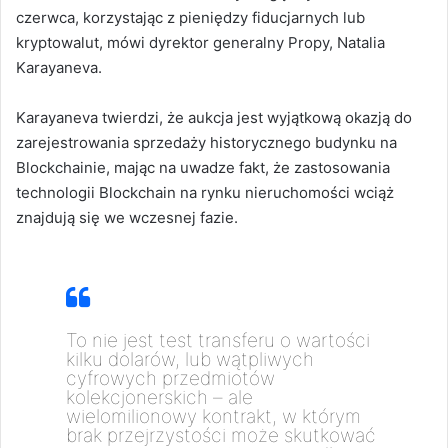
czerwca, korzystając z pieniędzy fiducjarnych lub
kryptowalut, mówi dyrektor generalny Propy, Natalia
Karayaneva.
Karayaneva twierdzi, że aukcja jest wyjątkową okazją do
zarejestrowania sprzedaży historycznego budynku na
Blockchainie, mając na uwadze fakt, że zastosowania
technologii Blockchain na rynku nieruchomości wciąż
znajdują się we wczesnej fazie.
To nie jest test transferu o wartości
kilku dolarów, lub wątpliwych
cyfrowych przedmiotów
kolekcjonerskich – ale
wielomilionowy kontrakt, w którym
brak przejrzystości może skutkować