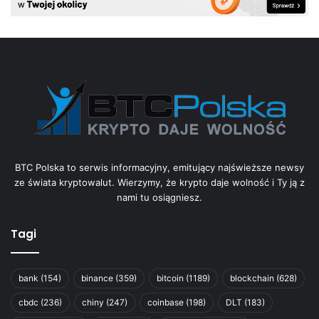
BTC Polska to serwis informacyjny, emitujący najświeższe newsy
ze świata kryptowalut. Wierzymy, że krypto daje wolność i Ty ją z
nami tu osiągniesz.
Tagi
bank
(154)
binance
(359)
bitcoin
(1189)
blockchain
(628)
cbdc
(236)
chiny
(247)
coinbase
(198)
DLT
(183)