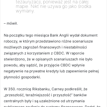
tezauryzacji, ponieważ jest na całej
mapie. Nikt nie używa go jako środka
wymiany.
– mówił.
Na początku tego miesiąca Bank Anglii wydał dokument
roboczy, w którym przedstawiono różne scenariusze
możliwych zagrożeń finansowych i niestabilności
związanych z korzystaniem z CBDC. W raporcie
stwierdzono, że w opisanych scenariuszach nie było
powodu, aby sądzić, że przyjęcie CBDC wpłynie
negatywnie na prywatne kredyty lub zapewnienie pełnej
płynności gospodarki.
W 350. rocznicę Riksbanku, Carney podkreślił, że
„przeszłość, teraźniejszość i przyszłość” banków
centralnych były i są uzależnione od utrzymania
publicznego zaufania do systemu finansowego. Dodał, że