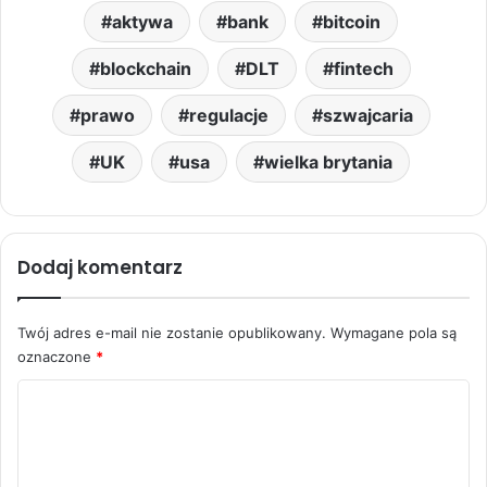
aktywa
bank
bitcoin
blockchain
DLT
fintech
prawo
regulacje
szwajcaria
UK
usa
wielka brytania
Dodaj komentarz
Twój adres e-mail nie zostanie opublikowany.
Wymagane pola są
oznaczone
*
K
o
m