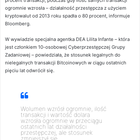
procent transakcji, podczas gdy ilość samych transakcji
ogromnie wzrosła – działalność przestępcza z użyciem
kryptowalut od 2013 roku spadła o 80 procent, informuje
Bloomberg.
W wywiadzie specjalna agentka DEA Lilita Infante – która
jest członkiem 10-osobowej Cyberprzestępczej Grupy
Zadaniowej – powiedziała, że stosunek legalnych do
nielegalnych transakcji Bitcoinowych w ciągu ostatnich
pięciu lat odwrócił się.
Wolumen wzrósł ogromnie, ilość
transakcji i wartość dolara
wzrosła ogromnie w przeciągu
ostatnich lat działalności
przestępczej, ale stosunek
zmniejszył się.