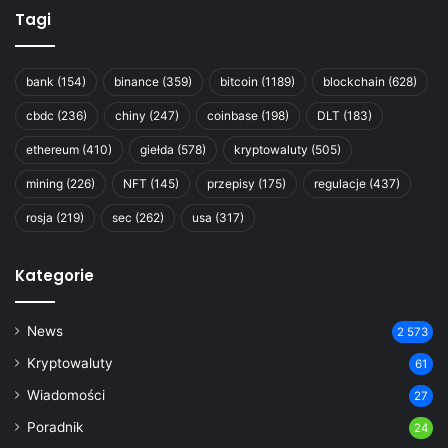
Tagi
bank
(154)
binance
(359)
bitcoin
(1189)
blockchain
(628)
cbdc
(236)
chiny
(247)
coinbase
(198)
DLT
(183)
ethereum
(410)
giełda
(578)
kryptowaluty
(505)
mining
(226)
NFT
(145)
przepisy
(175)
regulacje
(437)
rosja
(219)
sec
(262)
usa
(317)
Kategorie
News
2 573
Kryptowaluty
61
Wiadomości
27
Poradnik
24