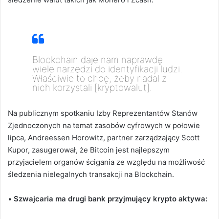
Blockchain daje nam naprawdę
wiele narzędzi do identyfikacji ludzi.
Właściwie to chcę, żeby nadal z
nich korzystali [kryptowalut].
Na publicznym spotkaniu Izby Reprezentantów Stanów
Zjednoczonych na temat zasobów cyfrowych w połowie
lipca, Andreessen Horowitz, partner zarządzający Scott
Kupor, zasugerował, że Bitcoin jest najlepszym
przyjacielem organów ścigania ze względu na możliwość
śledzenia nielegalnych transakcji na Blockchain.
•
Szwajcaria ma drugi bank przyjmujący krypto aktywa: