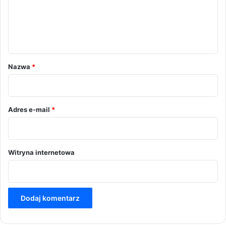
e
n
t
a
r
Nazwa
*
z
*
Adres e-mail
*
Witryna internetowa