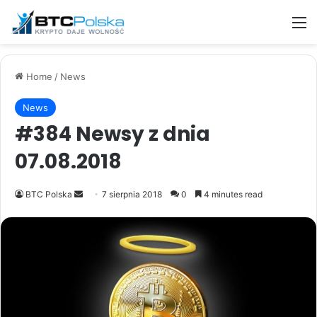
M
Home
/
News
News
#384 Newsy z dnia
07.08.2018
Send
BTC Polska
7 sierpnia 2018
0
4 minutes read
an
email