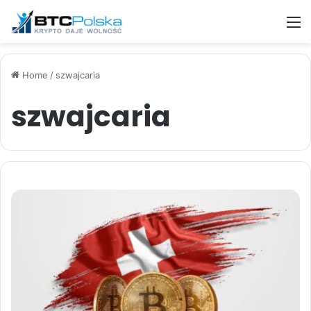
M
Home
/
szwajcaria
szwajcaria