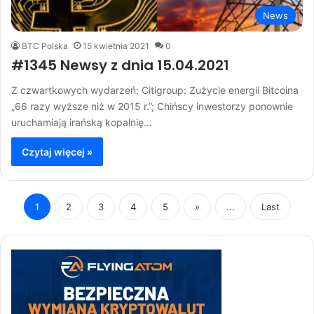
News
BTC Polska
15 kwietnia 2021
0
#1345 Newsy z dnia 15.04.2021
Z czwartkowych wydarzeń: Citigroup: Zużycie energii Bitcoina
„66 razy wyższe niż w 2015 r.”; Chińscy inwestorzy ponownie
uruchamiają irańską kopalnię…
Czytaj więcej »
1
2
3
4
5
»
...
Last