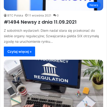
News
BTC Polska
11 września 2021
0
#1494 Newsy z dnia 11.09.2021
Z sobotnich wydarzeń: Diem nadal stara się przekonać do
siebie organy regulacyjne; Szwajcarska giełda SIX otrzymałą
zgodę na uruchomienie rynku…
Czytaj więcej »