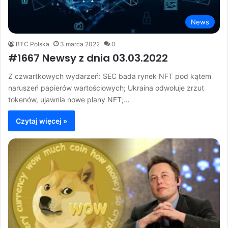
News
BTC Polska
3 marca 2022
0
#1667 Newsy z dnia 03.03.2022
Z czwartkowych wydarzeń: SEC bada rynek NFT pod kątem
naruszeń papierów wartościowych; Ukraina odwołuje zrzut
tokenów, ujawnia nowe plany NFT;…
Czytaj więcej »