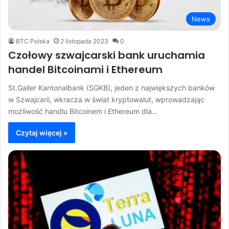
News
BTC Polska
2 listopada 2023
0
Czołowy szwajcarski bank uruchamia
handel Bitcoinami i Ethereum
St.Galler Kantonalbank (SGKB), jeden z największych banków
w Szwajcarii, wkracza w świat kryptowalut, wprowadzając
możliwość handlu Bitcoinem i Ethereum dla…
Czytaj więcej »