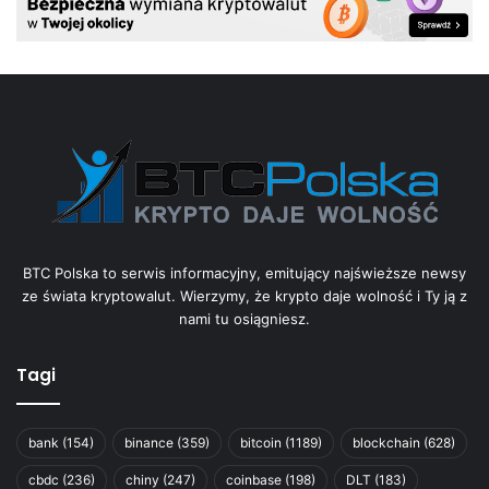
BTC Polska to serwis informacyjny, emitujący najświeższe newsy
ze świata kryptowalut. Wierzymy, że krypto daje wolność i Ty ją z
nami tu osiągniesz.
Tagi
bank
(154)
binance
(359)
bitcoin
(1189)
blockchain
(628)
cbdc
(236)
chiny
(247)
coinbase
(198)
DLT
(183)