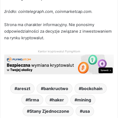
źródło: cointelegraph.com, coinmarketcap.com.
Strona ma charakter informacyjny. Nie ponosimy
odpowiedzialności za decyzje związane z inwestowaniem
na rynku kryptowalut.
Kantor kryptowalut FlyingAtom
areszt
bankructwo
bockchain
firma
haker
mining
Stany Zjednoczone
usa