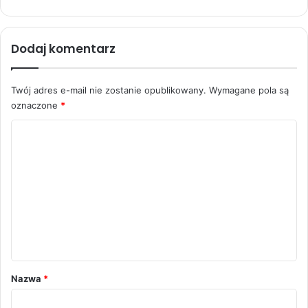
Dodaj komentarz
Twój adres e-mail nie zostanie opublikowany.
Wymagane pola są
oznaczone
*
K
o
m
e
n
t
a
r
Nazwa
*
z