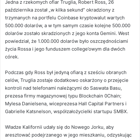
Jedna z rzekomych ofiar Truglia, Robert Ross, 26
października został „w kilka sekund” okradziony z
trzymanych na portfelu Coinbase kryptowalut wartych
500.000 dolarów, a w tym samym czasie kolejne 500.000
dolarów zostało skradzionych z jego konta Gemini. West
powiedział, że 1.000.000 dolarów było oszczędnościami
życia Rossa i jego funduszem college’owym dla dwóch
córek.
Podczas gdy Ross był jedyną ofiarą z sześciu obranych
celów, Truglia zostaje dodatkowo oskarżony o przejęcie
kontroli nad telefonami należącymi do Saswata Basu,
prezesa firmy magazynowej typu Blockchain 0Chain;
Mylesa Danielsena, wiceprezesa Hall Capital Partners i
Gabrielle Katsnelson, współzałożycielki startupu SMBX.
Władze Kalifornii udały się do Nowego Jorku, aby
aresztować podejrzanego w jego mieszkaniu, odzyskując