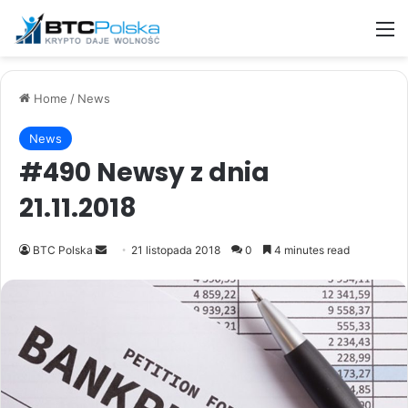
M
Home
/
News
News
#490 Newsy z dnia
21.11.2018
Send
BTC Polska
21 listopada 2018
0
4 minutes read
an
email