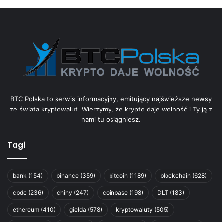
BTC Polska to serwis informacyjny, emitujący najświeższe newsy
ze świata kryptowalut. Wierzymy, że krypto daje wolność i Ty ją z
nami tu osiągniesz.
Tagi
bank
(154)
binance
(359)
bitcoin
(1189)
blockchain
(628)
cbdc
(236)
chiny
(247)
coinbase
(198)
DLT
(183)
ethereum
(410)
giełda
(578)
kryptowaluty
(505)