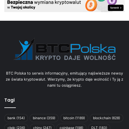
BTC Polska to serwis informacyjny, emitujący najświeższe newsy
ze świata kryptowalut. Wierzymy, że krypto daje wolność i Ty ją z
nami tu osiągniesz.
Tagi
bank
(154)
binance
(359)
bitcoin
(1189)
blockchain
(628)
cbdc
(236)
chiny
(247)
coinbase
(198)
DLT
(183)