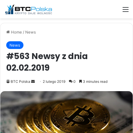
M
Home
/
News
News
#563 Newsy z dnia
02.02.2019
Send
BTC Polska
2 lutego 2019
0
3 minutes read
an
email