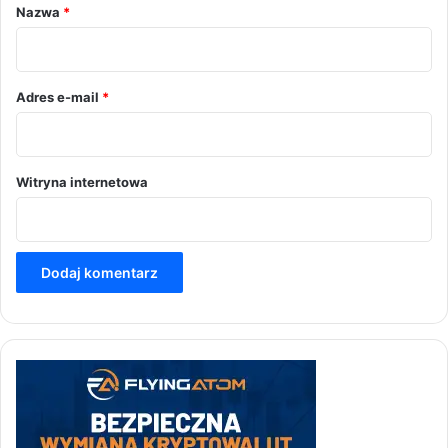
r
Nazwa
*
z
*
Adres e-mail
*
Witryna internetowa