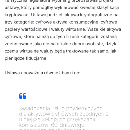
18 stycznia legislatura Wyoming przedstawiła projekt
ustawy, który pomógłby wyklarować kwestię klasyfikacji
kryptowalut. Ustawa podzieli aktywa kryptograficzne na
trzy kategorie: cyfrowe aktywa konsumpcyjne, cyfrowe
papiery wartościowe i waluty wirtualne. Wszelkie aktywa
cyfrowe, które należą do tych trzech kategorii, zostaną
zdefiniowane jako niematerialne dobra osobiste, dzięki
czemu wirtualne waluty będą traktowane tak samo, jak
pieniądze fiducjarne.
Ustawa upoważnia również banki do:
świadczenia usług powierniczych
dla aktywów cyfrowych zgodnych z
niniejszą sekcją po przekazaniu
komisarzowi 60-dniowego