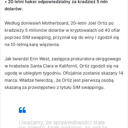
•
20 letni haker odpowiedzialny za kradzież 5 mln
dolarów:
Według doniesień Motherboard, 20-letni Joel Ortiz po
kradzieży 5 milionów dolarów w kryptowalach od 40 ofiar
poprzez SIM swapping, przyznał się do winy i zgodził się
na 10-letnią karę więzienia.
Jak twierdzi Erin West, zastępca prokuratora okręgowego
w hrabstwie Santa Clara w Kalifornii, Ortiz zgodził się na
ugodę w ubiegłym tygodniu. Oficjalnie zostanie skazany 14
marca. Władze twierdzą , że Ortiz jest pierwszą osobą
skazaną za przestępstwo z tytułu SIM swappingu.
Uważamy, że sprawiedliwości stała
się zadość. Mam nadzieję, że jest to