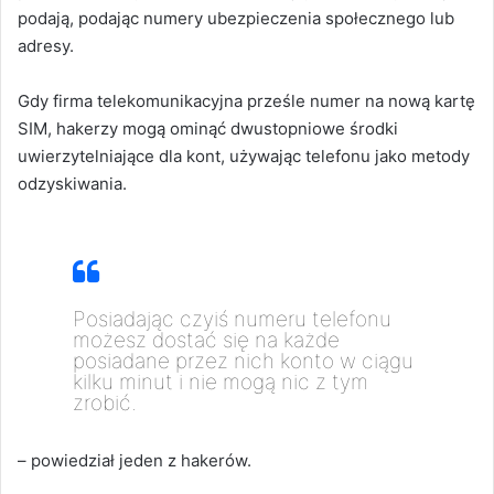
podają, podając numery ubezpieczenia społecznego lub
adresy.
Gdy firma telekomunikacyjna prześle numer na nową kartę
SIM, hakerzy mogą ominąć dwustopniowe środki
uwierzytelniające dla kont, używając telefonu jako metody
odzyskiwania.
Posiadając czyiś numeru telefonu
możesz dostać się na każde
posiadane przez nich konto w ciągu
kilku minut i nie mogą nic z tym
zrobić.
–
powiedział jeden z hakerów.