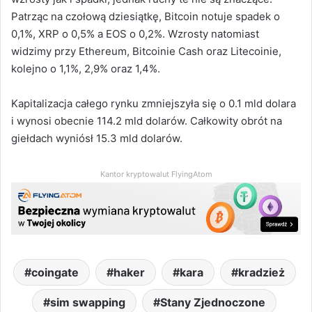
Patrząc na czołową dziesiątkę, Bitcoin notuje spadek o
0,1%, XRP o 0,5% a EOS o 0,2%. Wzrosty natomiast
widzimy przy Ethereum, Bitcoinie Cash oraz Litecoinie,
kolejno o 1,1%, 2,9% oraz 1,4%.
Kapitalizacja całego rynku zmniejszyła się o 0.1 mld dolara
i wynosi obecnie 114.2 mld dolarów. Całkowity obrót na
giełdach wyniósł 15.3 mld dolarów.
Kantor kryptowalut FlyingAtom
coingate
haker
kara
kradzież
sim swapping
Stany Zjednoczone