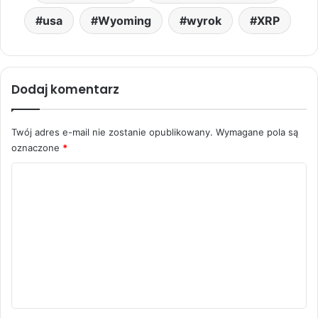
usa
Wyoming
wyrok
XRP
Dodaj komentarz
Twój adres e-mail nie zostanie opublikowany.
Wymagane pola są
oznaczone
*
K
o
m
e
n
t
a