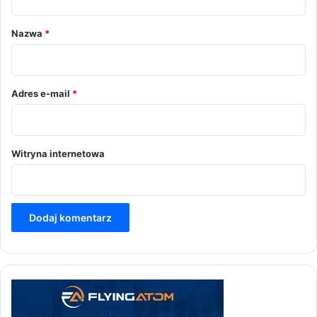
a
r
Nazwa
*
z
*
Adres e-mail
*
Witryna internetowa