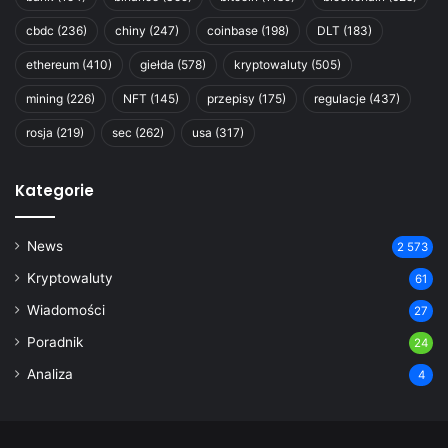
cbdc
(236)
chiny
(247)
coinbase
(198)
DLT
(183)
ethereum
(410)
giełda
(578)
kryptowaluty
(505)
mining
(226)
NFT
(145)
przepisy
(175)
regulacje
(437)
rosja
(219)
sec
(262)
usa
(317)
Kategorie
News
2 573
Kryptowaluty
61
Wiadomości
27
Poradnik
24
Analiza
4