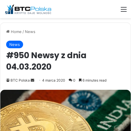
M
Home
/
News
News
#950 Newsy z dnia
04.03.2020
Send
BTC Polska
4 marca 2020
0
6 minutes read
an
email