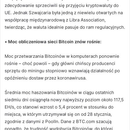
zdecydowanie sprzeciwili się przyjęciu kryptowaluty do
UE. Jednak Szwajcaria była jedną z niewielu otwartych na
współpracę międzynarodową z Libra Association,
twierdząc, że waluta idealnie pasuje do ram regulacyjnych.
•
Moc obliczeniowa sieci Bitcoin znów rośnie
:
Moc przetwarzania Bitcoinów w komputerach ponownie
rośnie – choć powoli – gdy główni chińscy producenci
sprzętu do miningu stopniowo wznawiają działalność po
opóźnieniu dostaw przez koronawirusa.
Średnia moc haszowania Bitcoinów w ciągu ostatnich
siedmiu dni osiągnęła nowy najwyższy poziom około 117,5
EH/s, co stanowi wzrost o 5,4 procent w stosunku do
miejsca, w którym utrzymywał się on od 28 stycznia,
zgodnie z danymi z PoolIn.
Dane z BTC.com szacują
ponadto, że trudność wydobycia Bitcoinów, do której