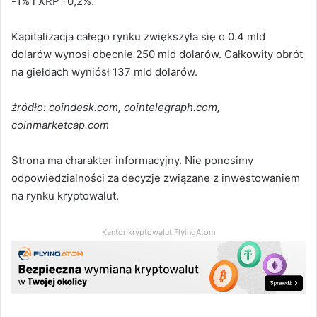
-1% i XRP -0,2%.
Kapitalizacja całego rynku zwiększyła się o 0.4 mld
dolarów wynosi obecnie 250 mld dolarów. Całkowity obrót
na giełdach wyniósł 137 mld dolarów.
ź
ródło: coindesk.com, cointelegraph.com,
coinmarketcap.com
Strona ma charakter informacyjny. Nie ponosimy
odpowiedzialności za decyzje związane z inwestowaniem
na rynku kryptowalut.
Kantor kryptowalut FlyingAtom