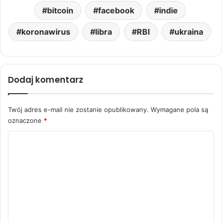
bitcoin
facebook
indie
koronawirus
libra
RBI
ukraina
Dodaj komentarz
Twój adres e-mail nie zostanie opublikowany.
Wymagane pola są
oznaczone
*
K
o
m
e
n
t