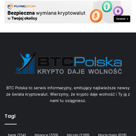
BTC Polska to serwis informacyjny, emitujący najświeższe newsy
ze świata kryptowalut. Wierzymy, że krypto daje wolność i Ty ją z
nami tu osiągniesz.
Tagi
bank
(154)
binance
(359)
bitcoin
(1189)
blockchain
(628)