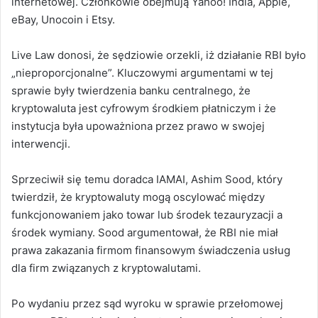
internetowej.
Członkowie obejmują Yahoo!
India, Apple,
eBay, Unocoin i Etsy.
Live Law donosi, że sędziowie orzekli, iż działanie RBI było
„nieproporcjonalne”.
Kluczowymi argumentami w tej
sprawie były twierdzenia banku centralnego, że
kryptowaluta jest cyfrowym środkiem płatniczym i że
instytucja była upoważniona przez prawo w swojej
interwencji.
Sprzeciwił się temu doradca IAMAI, Ashim Sood, który
twierdził, że kryptowaluty mogą oscylować między
funkcjonowaniem jako towar lub środek tezauryzacji a
środek wymiany.
Sood argumentował, że RBI nie miał
prawa zakazania firmom finansowym świadczenia usług
dla firm związanych z kryptowalutami.
Po wydaniu przez sąd wyroku w sprawie przełomowej