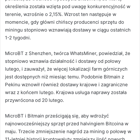
określenia została wzięta pod uwagę konkurencyjność w
terenie, wzrośnie o 2,15%.
Wzrost ten następuje w
momencie, gdy główni chińscy producenci sprzętu do
miningu stopniowo wznawiają dostawy w ciągu ostatnich
1-2 tygodni.
MicroBT z Shenzhen, twórca WhatsMiner, powiedział, że
stopniowo wznawia działalność i dostawy od połowy
lutego, i zauważył, że więcej lokalizacji farm górniczych
jest dostępnych niż miesiąc temu.
Podobnie Bitmain z
Pekinu wznowił również dostawy krajowe i zagraniczne
wraz z końcem lutego. Krajowa usługa naprawy została
przywrócona od 20 lutego.
MicroBT i Bitmain prześcigają się, aby wdrożyć
najnowocześniejszy sprzęt przed halvingiem Bitcoina w
maju. Trzecie zmniejszenie nagród za mining o połowę w
11-letniej historii kryptowaluty zmniejszy ilość nowych