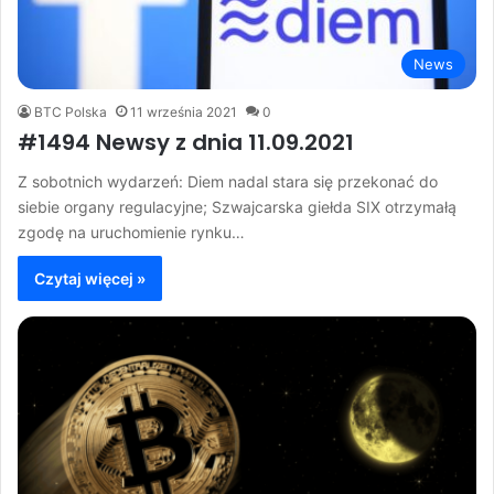
News
BTC Polska
11 września 2021
0
#1494 Newsy z dnia 11.09.2021
Z sobotnich wydarzeń: Diem nadal stara się przekonać do
siebie organy regulacyjne; Szwajcarska giełda SIX otrzymałą
zgodę na uruchomienie rynku…
Czytaj więcej »