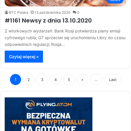
BTC Polska
13 października 2020
0
#1161 Newsy z dnia 13.10.2020
Z wtorkowych wydarzeń: Bank Rosji potwierdza plany emisji
cyfrowego rubla; G7 sprzeciwi się uruchomieniu Libry do czasu
odpowiednich regulacji; Rosja…
Czytaj więcej »
1
2
3
4
5
»
...
Last