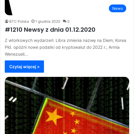
News
BTC Polska
1 grudnia 2020
0
#1210 Newsy z dnia 01.12.2020
Z wtorkowych wydarzeń: Libra zmienia nazwę na Diem; Korea
Płd. opóźni nowe podatki od kryptowalut do 2022 r.; Armia
Wenezueli…
Czytaj więcej »