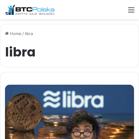
M
Home
/
libra
libra