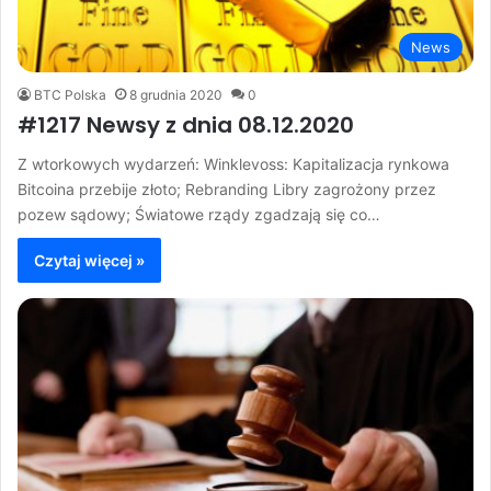
News
BTC Polska
8 grudnia 2020
0
#1217 Newsy z dnia 08.12.2020
Z wtorkowych wydarzeń: Winklevoss: Kapitalizacja rynkowa
Bitcoina przebije złoto; Rebranding Libry zagrożony przez
pozew sądowy; Światowe rządy zgadzają się co…
Czytaj więcej »