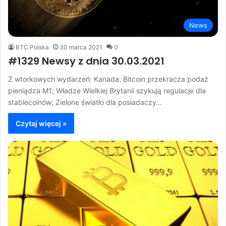
News
BTC Polska
30 marca 2021
0
#1329 Newsy z dnia 30.03.2021
Z wtorkowych wydarzeń: Kanada: Bitcoin przekracza podaż
pieniądza M1; Władze Wielkiej Brytanii szykują regulacje dla
stablecoinów; Zielone światło dla posiadaczy…
Czytaj więcej »