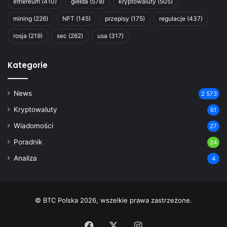
ethereum
(410)
giełda
(578)
kryptowaluty
(505)
mining
(226)
NFT
(145)
przepisy
(175)
regulacje
(437)
rosja
(219)
sec
(262)
usa
(317)
Kategorie
News
2 573
Kryptowaluty
61
Wiadomości
27
Poradnik
24
Analiza
4
© BTC Polska 2026, wszelkie prawa zastrzeżone.
Facebook
X
Instagram