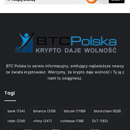
BTC Polska to serwis informacyjny, emitujący najświeższe newsy
ze świata kryptowalut. Wierzymy, że krypto daje wolność i Ty ją z
nami tu osiągniesz.
Tagi
bank
(154)
binance
(359)
bitcoin
(1189)
blockchain
(628)
cbdc
(236)
chiny
(247)
coinbase
(198)
DLT
(183)