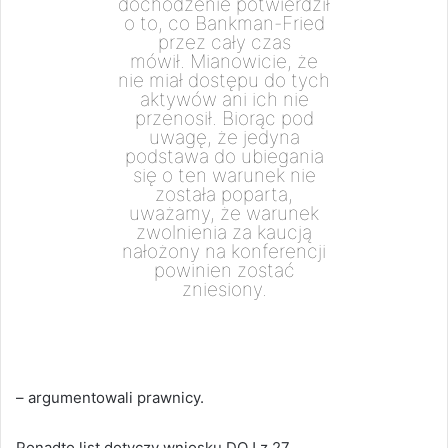
dochodzenie potwierdził
o to, co Bankman-Fried
przez cały czas
mówił. Mianowicie, że
nie miał dostępu do tych
aktywów ani ich nie
przenosił. Biorąc pod
uwagę, że jedyna
podstawa do ubiegania
się o ten warunek nie
została poparta,
uważamy, że warunek
zwolnienia za kaucją
nałożony na konferencji
powinien zostać
zniesiony.
– argumentowali prawnicy.
Ponadto list dotyczy wniosku DOJ z 27