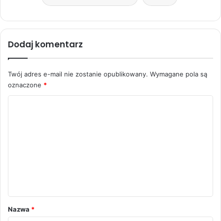
Dodaj komentarz
Twój adres e-mail nie zostanie opublikowany.
Wymagane pola są
oznaczone
*
K
o
m
e
n
t
a
r
Nazwa
*