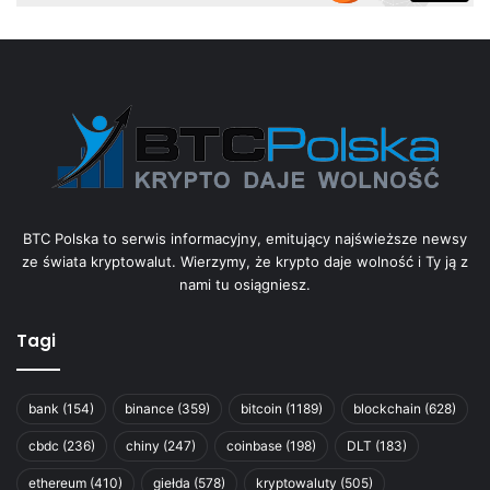
BTC Polska to serwis informacyjny, emitujący najświeższe newsy
ze świata kryptowalut. Wierzymy, że krypto daje wolność i Ty ją z
nami tu osiągniesz.
Tagi
bank
(154)
binance
(359)
bitcoin
(1189)
blockchain
(628)
cbdc
(236)
chiny
(247)
coinbase
(198)
DLT
(183)
ethereum
(410)
giełda
(578)
kryptowaluty
(505)