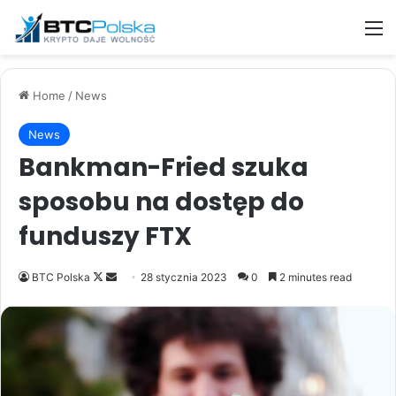
M
Home
/
News
News
Bankman-Fried szuka
sposobu na dostęp do
funduszy FTX
Follow
Send
BTC Polska
28 stycznia 2023
0
2 minutes read
on
an
X
email