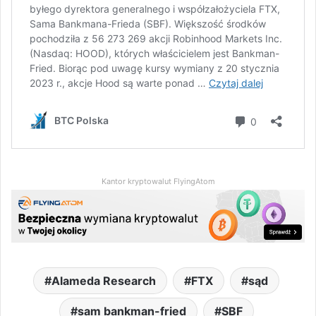
Kantor kryptowalut FlyingAtom
Alameda Research
FTX
sąd
sam bankman-fried
SBF