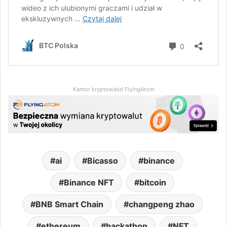
Kantor kryptowalut FlyingAtom
ai
Bicasso
binance
Binance NFT
bitcoin
BNB Smart Chain
changpeng zhao
ethereum
hackathon
NFT