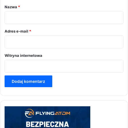
r
Nazwa
*
z
*
Adres e-mail
*
Witryna internetowa