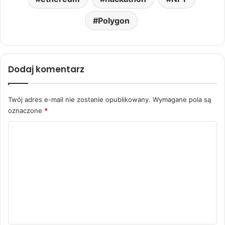
Polygon
Dodaj komentarz
Twój adres e-mail nie zostanie opublikowany.
Wymagane pola są
oznaczone
*
K
o
m
e
n
t
a