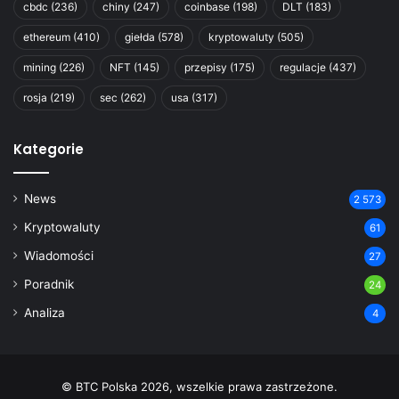
cbdc
(236)
chiny
(247)
coinbase
(198)
DLT
(183)
ethereum
(410)
giełda
(578)
kryptowaluty
(505)
mining
(226)
NFT
(145)
przepisy
(175)
regulacje
(437)
rosja
(219)
sec
(262)
usa
(317)
Kategorie
News
2 573
Kryptowaluty
61
Wiadomości
27
Poradnik
24
Analiza
4
© BTC Polska 2026, wszelkie prawa zastrzeżone.