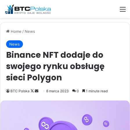
M
Home
/
News
News
Binance NFT dodaje do
swojego rynku obsługę
sieci Polygon
Follow
Send
BTC Polska
8 marca 2023
0
1 minute read
on
an
X
email