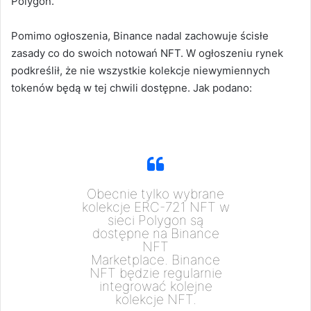
Polygon.
Pomimo ogłoszenia, Binance nadal zachowuje ścisłe
zasady co do swoich notowań NFT. W ogłoszeniu rynek
podkreślił, że nie wszystkie kolekcje niewymiennych
tokenów będą w tej chwili dostępne. Jak podano:
Obecnie tylko wybrane
kolekcje ERC-721 NFT w
sieci Polygon są
dostępne na Binance
NFT
Marketplace. Binance
NFT będzie regularnie
integrować kolejne
kolekcje NFT.