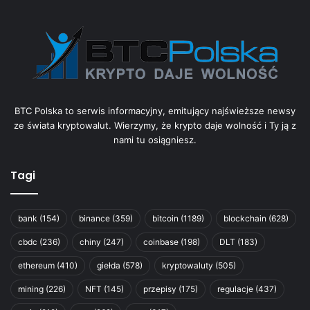
BTC Polska to serwis informacyjny, emitujący najświeższe newsy
ze świata kryptowalut. Wierzymy, że krypto daje wolność i Ty ją z
nami tu osiągniesz.
Tagi
bank
(154)
binance
(359)
bitcoin
(1189)
blockchain
(628)
cbdc
(236)
chiny
(247)
coinbase
(198)
DLT
(183)
ethereum
(410)
giełda
(578)
kryptowaluty
(505)
mining
(226)
NFT
(145)
przepisy
(175)
regulacje
(437)