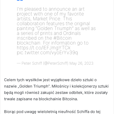
I'm pleased to announce an art
project with one of my favorite
artists, Market Price. This
collaboration features the original
painting “Golden Triumph” as well as
a series of prints and Ordinals
inscribed on the
#Bitcoin
blockchain. For information go to
https://t.co/lEFJmgYTCk
pic.twitter.com/vyoErYv39q
— Peter Schiff (@PeterSchiff)
May 26, 2023
Celem tych wysiłków jest wyjątkowe dzieło sztuki o
nazwie „Golden Triumph”. Miłośnicy i kolekcjonerzy sztuki
będą mogli również zakupić zestaw odbitek, które zostały
trwale zapisane na blockchainie Bitcoina.
Biorąc pod uwagę wieloletnią nieufność Schiffa do tej