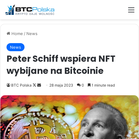
M
Home
/
News
News
Peter Schiff wspiera NFT
wybijane na Bitcoinie
Follow
Send
BTC Polska
28 maja 2023
0
1 minute read
on
an
X
email