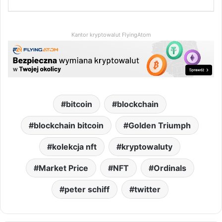
Kantor kryptowalut FlyingAtom
bitcoin
blockchain
blockchain bitcoin
Golden Triumph
kolekcja nft
kryptowaluty
Market Price
NFT
Ordinals
peter schiff
twitter