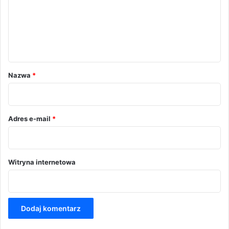
e
n
t
a
r
Nazwa
*
z
*
Adres e-mail
*
Witryna internetowa