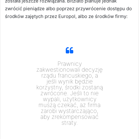
została jeszcze rozwiązana. Bitzlato planuje jednak
zwrócić pieniądze albo poprzez przywrócenie dostępu do
środków zajętych przez Europol, albo ze środków firmy:
Prawnicy
zakwestionowali decyzję
rządu francuskiego, a
jeśli wynik będzie
korzystny, środki zostaną
zwrócone. Jeśli to nie
wypali, użytkownicy
muszą czekać, aż firma
zarobi wystarczająco,
aby zrekompensować
straty.