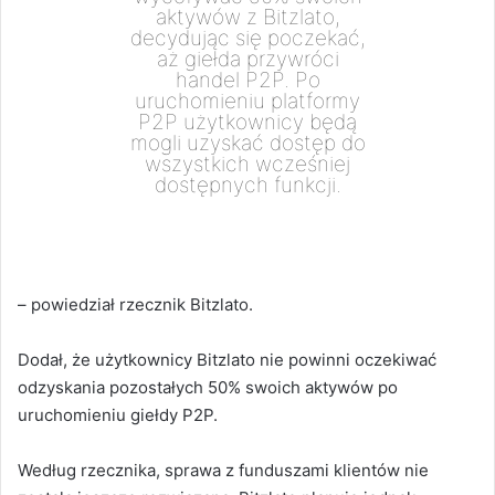
aktywów z Bitzlato,
decydując się poczekać,
aż giełda przywróci
handel P2P. Po
uruchomieniu platformy
P2P użytkownicy będą
mogli uzyskać dostęp do
wszystkich wcześniej
dostępnych funkcji.
– powiedział rzecznik Bitzlato.
Dodał, że użytkownicy Bitzlato nie powinni oczekiwać
odzyskania pozostałych 50% swoich aktywów po
uruchomieniu giełdy P2P.
Według rzecznika, sprawa z funduszami klientów nie