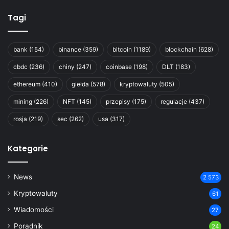
Tagi
bank
(154)
binance
(359)
bitcoin
(1189)
blockchain
(628)
cbdc
(236)
chiny
(247)
coinbase
(198)
DLT
(183)
ethereum
(410)
giełda
(578)
kryptowaluty
(505)
mining
(226)
NFT
(145)
przepisy
(175)
regulacje
(437)
rosja
(219)
sec
(262)
usa
(317)
Kategorie
News
2 573
Kryptowaluty
61
Wiadomości
27
Poradnik
24