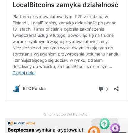
Kantor kryptowalut FlyingAtom