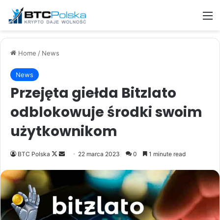
M
Home
/
News
News
Przejęta giełda Bitzlato
odblokowuje środki swoim
użytkownikom
Follow
Send
BTC Polska
22 marca 2023
0
1 minute read
on
an
X
email