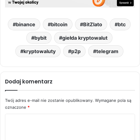
binance
bitcoin
BitZlato
btc
bybit
giełda kryptowalut
kryptowaluty
p2p
telegram
Dodaj komentarz
Twój adres e-mail nie zostanie opublikowany.
Wymagane pola są
oznaczone
*
K
o
m