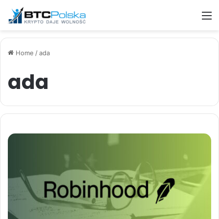
M
Home
/
ada
ada