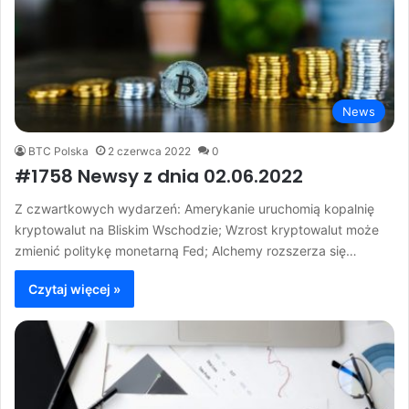
News
BTC Polska
2 czerwca 2022
0
#1758 Newsy z dnia 02.06.2022
Z czwartkowych wydarzeń: Amerykanie uruchomią kopalnię
kryptowalut na Bliskim Wschodzie; Wzrost kryptowalut może
zmienić politykę monetarną Fed; Alchemy rozszerza się…
Czytaj więcej »