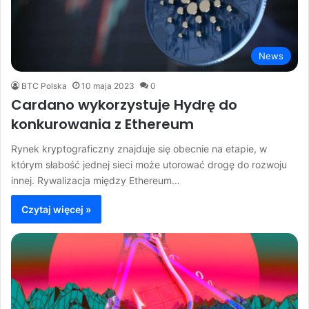
News
BTC Polska
10 maja 2023
0
Cardano wykorzystuje Hydrę do
konkurowania z Ethereum
Rynek kryptograficzny znajduje się obecnie na etapie, w
którym słabość jednej sieci może utorować drogę do rozwoju
innej. Rywalizacja między Ethereum…
Czytaj więcej »