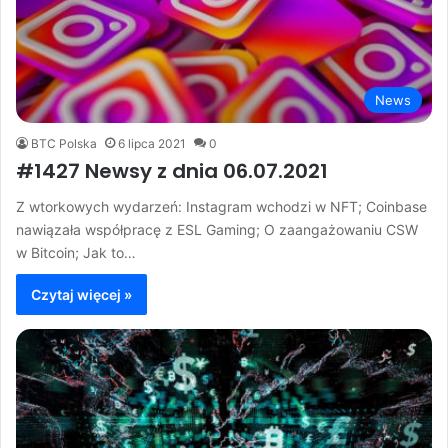
News
BTC Polska
6 lipca 2021
0
#1427 Newsy z dnia 06.07.2021
Z wtorkowych wydarzeń: Instagram wchodzi w NFT; Coinbase
nawiązała współpracę z ESL Gaming; O zaangażowaniu CSW
w Bitcoin; Jak to…
Czytaj więcej »