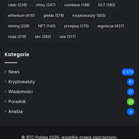
cbdc
(236)
chiny
(247)
coinbase
(198)
DLT
(183)
ethereum
(410)
giełda
(578)
kryptowaluty
(505)
mining
(226)
NFT
(145)
przepisy
(175)
regulacje
(437)
rosja
(219)
sec
(262)
usa
(317)
Kategorie
News
2 573
Kryptowaluty
61
Wiadomości
27
Poradnik
24
Analiza
4
© BTC Polska 2026, wszelkie prawa zastrzeżone.