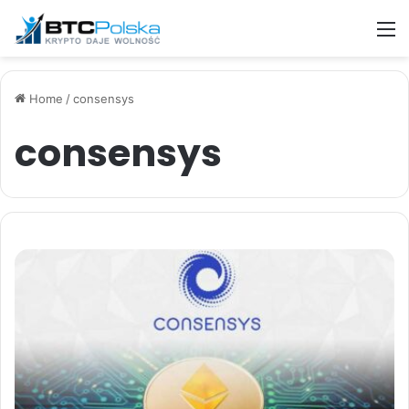
M
Home
/
consensys
consensys