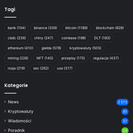
Tagi
bank
(154)
binance
(359)
bitcoin
(1189)
blockchain
(628)
cbdc
(236)
chiny
(247)
coinbase
(198)
DLT
(183)
ethereum
(410)
giełda
(578)
kryptowaluty
(505)
mining
(226)
NFT
(145)
przepisy
(175)
regulacje
(437)
rosja
(219)
sec
(262)
usa
(317)
Kategorie
News
2 573
Kryptowaluty
61
Wiadomości
27
Poradnik
24