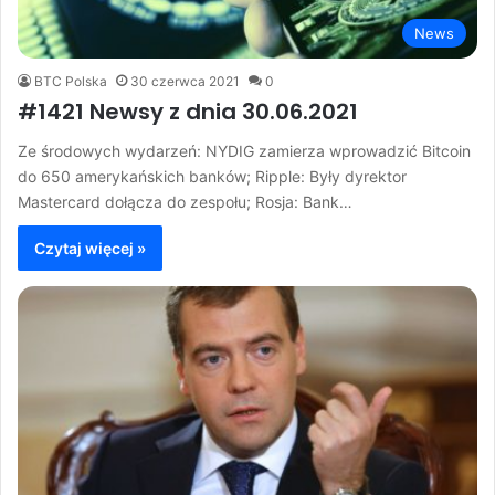
News
BTC Polska
30 czerwca 2021
0
#1421 Newsy z dnia 30.06.2021
Ze środowych wydarzeń: NYDIG zamierza wprowadzić Bitcoin
do 650 amerykańskich banków; Ripple: Były dyrektor
Mastercard dołącza do zespołu; Rosja: Bank…
Czytaj więcej »