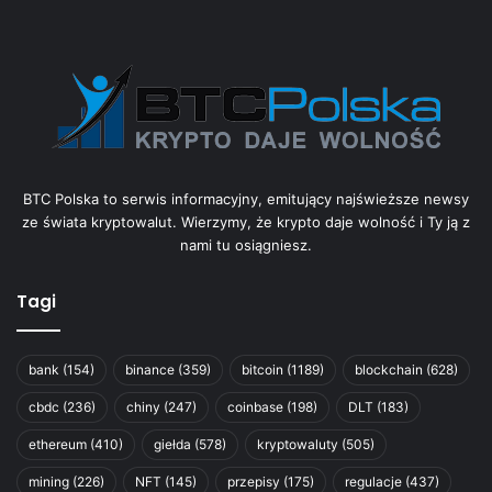
BTC Polska to serwis informacyjny, emitujący najświeższe newsy
ze świata kryptowalut. Wierzymy, że krypto daje wolność i Ty ją z
nami tu osiągniesz.
Tagi
bank
(154)
binance
(359)
bitcoin
(1189)
blockchain
(628)
cbdc
(236)
chiny
(247)
coinbase
(198)
DLT
(183)
ethereum
(410)
giełda
(578)
kryptowaluty
(505)
mining
(226)
NFT
(145)
przepisy
(175)
regulacje
(437)