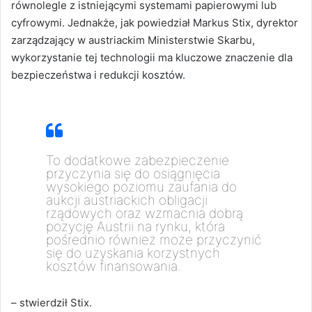
równolegle z istniejącymi systemami papierowymi lub
cyfrowymi. Jednakże, jak powiedział Markus Stix, dyrektor
zarządzający w austriackim Ministerstwie Skarbu,
wykorzystanie tej technologii ma kluczowe znaczenie dla
bezpieczeństwa i redukcji kosztów.
To dodatkowe zabezpieczenie
przyczynia się do osiągnięcia
wysokiego poziomu zaufania do
aukcji austriackich obligacji
rządowych oraz wzmacnia dobrą
pozycję Austrii na rynku, która
pośrednio również może przyczynić
się do
uzyskania korzystnych
kosztów finansowania.
– stwierdził Stix.