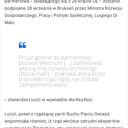
partnerstwa – składającego się z 26 krajów UE – zostanie
podpisane 28 września w Brukseli przez Ministra Rozwoju
Gospodarczego, Pracy i Polityki Społecznej, Luigiego Di
Maio.
Przystąpienie do partnerstwa
pozwoli Włochom […] zdefiniować
własną linię rozwoju technologii
[Blockchain] – praktyka, która przez
poprzedni rząd nigdy nie została
zaimplementowana.
– stwierdza
Liuzzi w
wywiadzie dla Key4biz.
Luizzi, poseł z rządzącej partii Ruchu Pięciu Gwiazd,
wspomniała również, iż rząd wkrótce zatrudni ekspertów