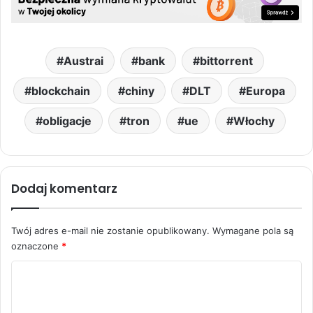
Austrai
bank
bittorrent
blockchain
chiny
DLT
Europa
obligacje
tron
ue
Włochy
Dodaj komentarz
Twój adres e-mail nie zostanie opublikowany.
Wymagane pola są
oznaczone
*
K
o
m