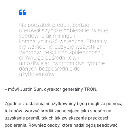
Na początek produkt będzie
oferował szybsze pobieranie, więcej
seedów, brak miningu i
kompatybilność wsteczną. Staramy
się wzmocnić pozycję wszystkich
twórców treści i ich społeczności,
eliminując pośredników i
umożliwiając twórcom dystrybucję
danych bezpośrednio do
użytkowników.
– mówi Justin Sun, dyrektor generalny TRON.
Zgodnie z ustaleniami użytkownicy będą mogli za pomocą
tokenów tworzyć środki zachęcające jako sposób na
uzyskanie premii, takich jak zwiększenie prędkości
pobierania. Również osoby, które nadal będą seedować