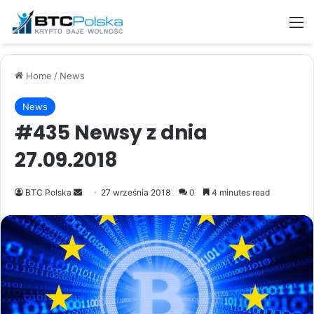
M
Home
/
News
News
#435 Newsy z dnia
27.09.2018
Send
BTC Polska
27 września 2018
0
4 minutes read
an
email