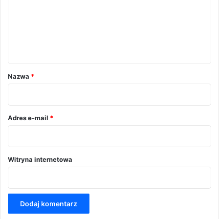
e
n
t
a
r
Nazwa
*
z
*
Adres e-mail
*
Witryna internetowa