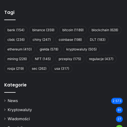
Tagi
bank
(154)
binance
(359)
bitcoin
(1189)
blockchain
(628)
cbdc
(236)
chiny
(247)
coinbase
(198)
DLT
(183)
ethereum
(410)
giełda
(578)
kryptowaluty
(505)
mining
(226)
NFT
(145)
przepisy
(175)
regulacje
(437)
rosja
(219)
sec
(262)
usa
(317)
Kategorie
News
2 573
Kryptowaluty
61
Wiadomości
27