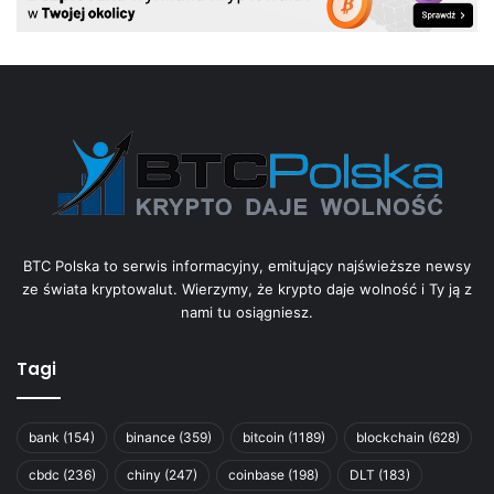
BTC Polska to serwis informacyjny, emitujący najświeższe newsy
ze świata kryptowalut. Wierzymy, że krypto daje wolność i Ty ją z
nami tu osiągniesz.
Tagi
bank
(154)
binance
(359)
bitcoin
(1189)
blockchain
(628)
cbdc
(236)
chiny
(247)
coinbase
(198)
DLT
(183)