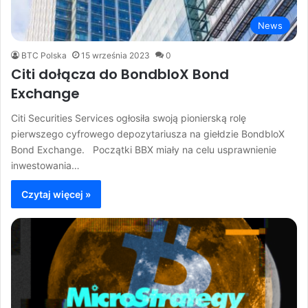
News
BTC Polska
15 września 2023
0
Citi dołącza do BondbloX Bond
Exchange
Citi Securities Services ogłosiła swoją pionierską rolę
pierwszego cyfrowego depozytariusza na giełdzie BondbloX
Bond Exchange. Początki BBX miały na celu usprawnienie
inwestowania…
Czytaj więcej »