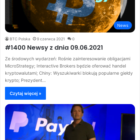
News
BTC Polska
9 czerwca 2021
0
#1400 Newsy z dnia 09.06.2021
Ze środowych wydarzeń: Rośnie zainteresowanie obligacjami
MicroStrategy; Interactive Brokers będzie oferować handel
kryptowalutami; Chiny: Wyszukiwarki blokują popularne giełdy
krypto; Prezydent…
Czytaj więcej »