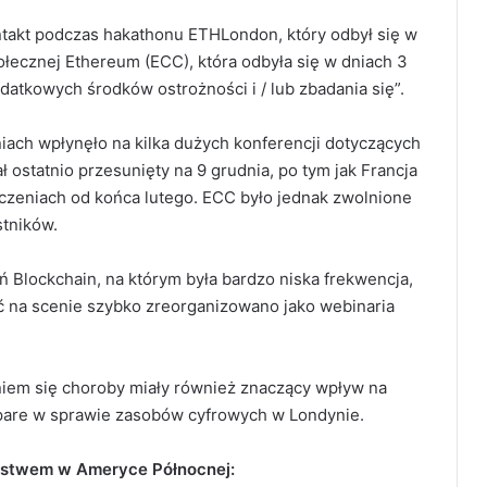
ntakt podczas hakathonu ETHLondon, który odbył się w
połecznej Ethereum (ECC), która odbyła się w dniach 3
datkowych środków ostrożności i / lub zbadania się”.
ach wpłynęło na kilka dużych konferencji dotyczących
 ostatnio przesunięty na 9 grudnia, po tym jak Francja
zeniach od końca lutego. ECC było jednak zwolnione
stników.
ń Blockchain, na którym była bardzo niska frekwencja,
yć na scenie szybko zreorganizowano jako webinaria
iem się choroby miały również znaczący wpływ na
are w sprawie zasobów cyfrowych w Londynie.
ustwem w Ameryce Północnej: