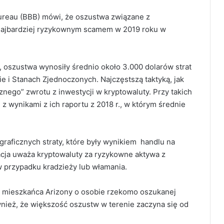
ureau (BBB) mówi, że oszustwa związane z
m najbardziej ryzykownym scamem w 2019 roku w
, oszustwa wynosiły średnio około 3.000 dolarów strat
zie i Stanach Zjednoczonych.
Najczęstszą taktyką, jak
cznego” zwrotu z inwestycji w kryptowaluty. Przy takich
z wynikami z ich raportu z 2018 r., w którym średnie
raficznych straty, które były wynikiem handlu na
acja uważa kryptowaluty za ryzykowne aktywa z
w przypadku kradzieży lub włamania.
e mieszkańca Arizony o osobie rzekomo oszukanej
nież, że większość oszustw w terenie zaczyna się od