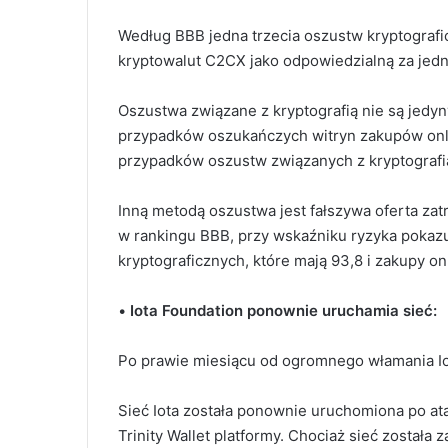
Według BBB jedna trzecia oszustw kryptograf
kryptowalut C2CX jako odpowiedzialną za jedną
Oszustwa związane z kryptografią nie są jedy
przypadków oszukańczych witryn zakupów onli
przypadków oszustw związanych z kryptograf
Inną metodą oszustwa jest fałszywa oferta zat
w rankingu BBB, przy wskaźniku ryzyka pokazu
kryptograficznych, które mają 93,8 i zakupy o
•
Iota Foundation ponownie uruchamia sieć:
Po prawie miesiącu od ogromnego włamania Io
Sieć Iota została ponownie uruchomiona po ata
Trinity Wallet platformy.
Chociaż sieć została 