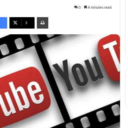
0
4 minutes read
Print
X