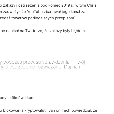
zakazy i ostrzeżenia pod koniec 2019 r., w tym Chris
nn zauważył, że YouTube zbanował jego kanał za
przedaż towarów podlegających przepisom”.
 napisał na Twitterze, że zakazy były błędem.
ony podczas procesu sprawdzania – Twój
y, a ostrzeżenie rozwiązane. Daj nam
onych filmów i kont.
o blokowania kryptowalut.
Ivan on Tech powiedział, że