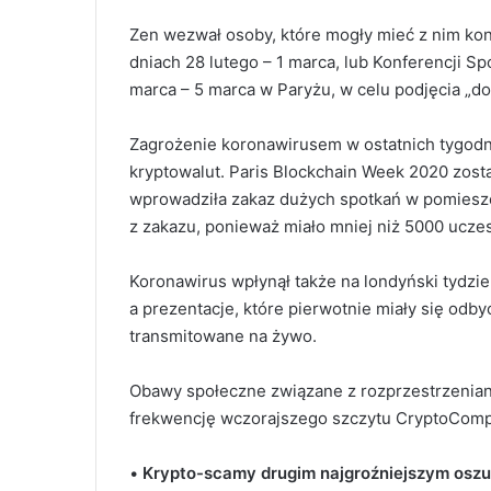
Zen wezwał osoby, które mogły mieć z nim ko
dniach 28 lutego – 1 marca, lub Konferencji S
marca – 5 marca w Paryżu, w celu podjęcia „do
Zagrożenie koronawirusem w ostatnich tygodni
kryptowalut. Paris Blockchain Week 2020 został
wprowadziła zakaz dużych spotkań w pomieszc
z zakazu, ponieważ miało mniej niż 5000 ucze
Koronawirus wpłynął także na londyński tydzie
a prezentacje, które pierwotnie miały się odb
transmitowane na żywo.
Obawy społeczne związane z rozprzestrzenian
frekwencję wczorajszego szczytu CryptoComp
•
Krypto-scamy drugim najgroźniejszym osz