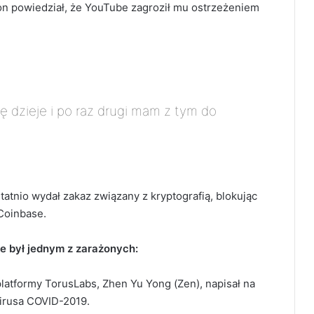
on powiedział, że YouTube zagroził mu ostrzeżeniem
ę dzieje i po raz drugi mam z tym do
tatnio wydał zakaz związany z kryptografią, blokując
Coinbase.
że był jednym z zarażonych:
latformy TorusLabs, Zhen Yu Yong (Zen), napisał na
irusa COVID-2019.