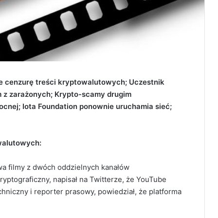
 cenzurę treści kryptowalutowych; Uczestnik
ym z zarażonych; Krypto-scamy drugim
nej; Iota Foundation ponownie uruchamia sieć;
walutowych:
wa filmy z dwóch oddzielnych kanałów
ryptograficzny, napisał na Twitterze, że YouTube
chniczny i reporter prasowy, powiedział, że platforma