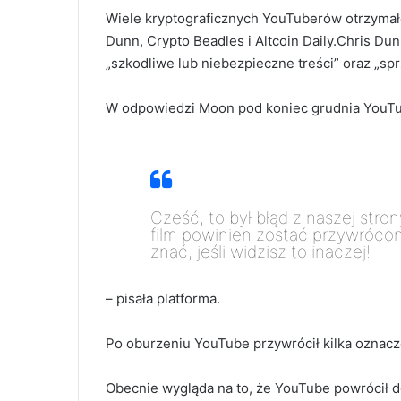
Wiele kryptograficznych YouTuberów otrzymało 
Dunn, Crypto Beadles i Altcoin Daily.Chris Du
„szkodliwe lub niebezpieczne treści” oraz „s
W odpowiedzi Moon pod koniec grudnia YouTube
Cześć, to był błąd z naszej str
film powinien zostać przywrócon
znać, jeśli widzisz to inaczej!
– pisała platforma.
Po oburzeniu YouTube przywrócił kilka oznacz
Obecnie wygląda na to, że YouTube powrócił d