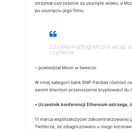
otrzymał ostrzeżenie za usunięte wideo, a Mo
po usunięciu jego filmu.
Czystka kryptograficzna wciąż si
czynienia.
– powiedział Moon w tweecie.
W innej kategorii bank BNP Paribas również os
swoim klientom przenoszenie kryptowalut do 
•
Uczestnik konferencji Ethereum ostrzega, 
11 marca współzałożyciel zdecentralizowanej p
Twitterze, że zdiagnozowano u niego koronaw