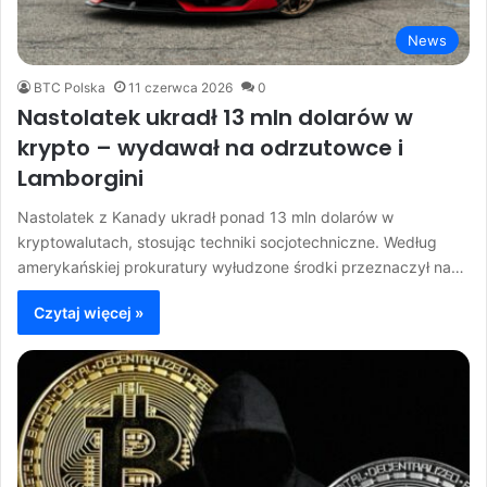
News
BTC Polska
11 czerwca 2026
0
Nastolatek ukradł 13 mln dolarów w
krypto – wydawał na odrzutowce i
Lamborgini
Nastolatek z Kanady ukradł ponad 13 mln dolarów w
kryptowalutach, stosując techniki socjotechniczne. Według
amerykańskiej prokuratury wyłudzone środki przeznaczył na…
Czytaj więcej »