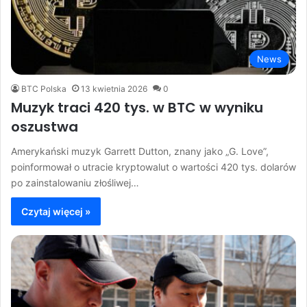
News
BTC Polska
13 kwietnia 2026
0
Muzyk traci 420 tys. w BTC w wyniku
oszustwa
Amerykański muzyk Garrett Dutton, znany jako „G. Love”,
poinformował o utracie kryptowalut o wartości 420 tys. dolarów
po zainstalowaniu złośliwej…
Czytaj więcej »