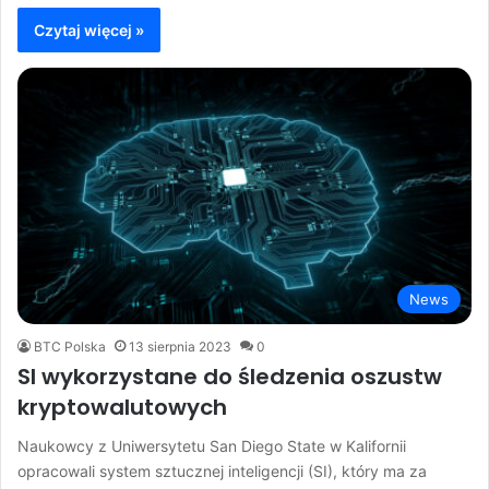
Czytaj więcej »
News
BTC Polska
13 sierpnia 2023
0
SI wykorzystane do śledzenia oszustw
kryptowalutowych
Naukowcy z Uniwersytetu San Diego State w Kalifornii
opracowali system sztucznej inteligencji (SI), który ma za