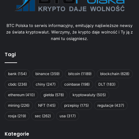
BTC Polska to serwis informacyjny, emitujący najświeższe newsy
ze świata kryptowalut. Wierzymy, że krypto daje wolność i Ty ją z
nami tu osiągniesz.
Tagi
bank
(154)
binance
(359)
bitcoin
(1189)
blockchain
(628)
cbdc
(236)
chiny
(247)
coinbase
(198)
DLT
(183)
ethereum
(410)
giełda
(578)
kryptowaluty
(505)
mining
(226)
NFT
(145)
przepisy
(175)
regulacje
(437)
rosja
(219)
sec
(262)
usa
(317)
Kategorie