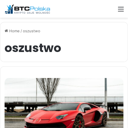
M
Home
/
oszustwo
oszustwo