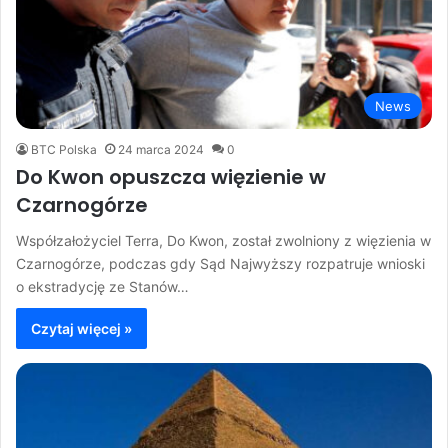
News
BTC Polska
24 marca 2024
0
Do Kwon opuszcza więzienie w
Czarnogórze
Współzałożyciel Terra, Do Kwon, został zwolniony z więzienia w
Czarnogórze, podczas gdy Sąd Najwyższy rozpatruje wnioski
o ekstradycję ze Stanów…
Czytaj więcej »