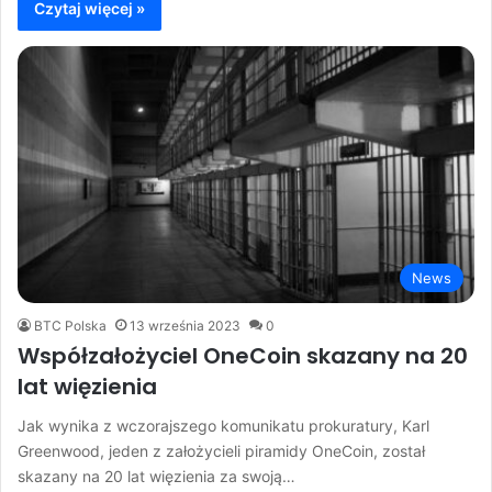
Czytaj więcej »
News
BTC Polska
13 września 2023
0
Współzałożyciel OneCoin skazany na 20
lat więzienia
Jak wynika z wczorajszego komunikatu prokuratury, Karl
Greenwood, jeden z założycieli piramidy OneCoin, został
skazany na 20 lat więzienia za swoją…