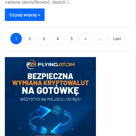
zadanie identyfikować, śledzić i…
Czytaj więcej »
1
2
3
4
5
»
...
Last