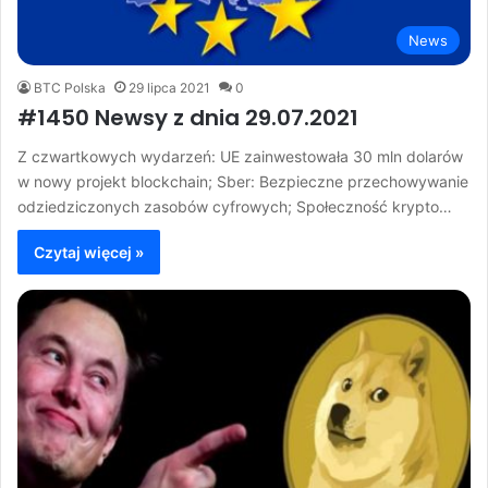
News
BTC Polska
29 lipca 2021
0
#1450 Newsy z dnia 29.07.2021
Z czwartkowych wydarzeń: UE zainwestowała 30 mln dolarów
w nowy projekt blockchain; Sber: Bezpieczne przechowywanie
odziedziczonych zasobów cyfrowych; Społeczność krypto…
Czytaj więcej »