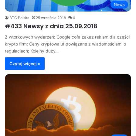
News
BTC Polska
25 września 2018
0
#433 Newsy z dnia 25.09.2018
Z wtorkowych wydarzeń: Google cofa zakaz reklam dla części
krypto firm; Ceny kryptowalut powiązane z wiadomościami o
regulacjach; Kolejny duży…
Czytaj więcej »