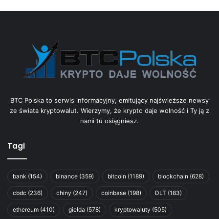
BTC Polska to serwis informacyjny, emitujący najświeższe newsy
ze świata kryptowalut. Wierzymy, że krypto daje wolność i Ty ją z
nami tu osiągniesz.
Tagi
bank
(154)
binance
(359)
bitcoin
(1189)
blockchain
(628)
cbdc
(236)
chiny
(247)
coinbase
(198)
DLT
(183)
ethereum
(410)
giełda
(578)
kryptowaluty
(505)