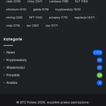
cbdc
(236)
chiny
(247)
coinbase
(198)
DLT
(183)
ethereum
(410)
giełda
(578)
kryptowaluty
(505)
mining
(226)
NFT
(145)
przepisy
(175)
regulacje
(437)
rosja
(219)
sec
(262)
usa
(317)
Kategorie
News
2 573
Kryptowaluty
61
Wiadomości
27
Poradnik
24
Analiza
4
© BTC Polska 2026, wszelkie prawa zastrzeżone.