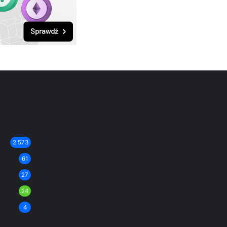
2 573
61
27
24
4