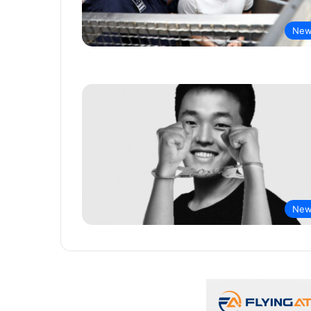
New
New