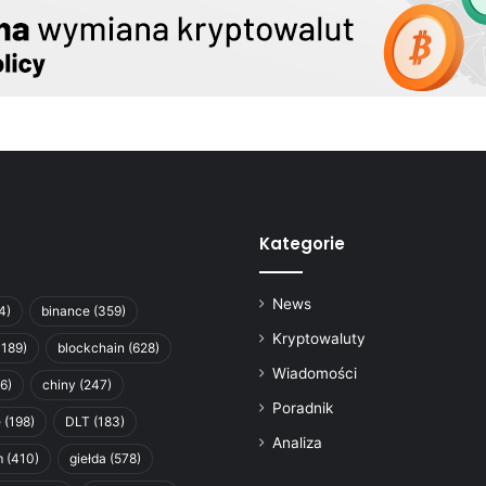
Kategorie
News
4)
binance
(359)
Kryptowaluty
1189)
blockchain
(628)
Wiadomości
6)
chiny
(247)
Poradnik
e
(198)
DLT
(183)
Analiza
m
(410)
giełda
(578)