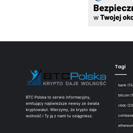
Tagi
bank
(15
bitcoin
(
BTC Polska to serwis informacyjny,
emitujący najświeższe newsy ze świata
cbdc
(23
kryptowalut. Wierzymy, że krypto daje
coinbas
wolność i Ty ją z nami tu osiągniesz.
ethereu