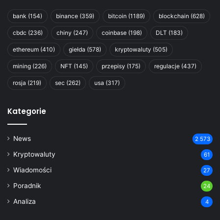
bank
(154)
binance
(359)
bitcoin
(1189)
blockchain
(628)
cbdc
(236)
chiny
(247)
coinbase
(198)
DLT
(183)
ethereum
(410)
giełda
(578)
kryptowaluty
(505)
mining
(226)
NFT
(145)
przepisy
(175)
regulacje
(437)
rosja
(219)
sec
(262)
usa
(317)
Kategorie
News
2 573
Kryptowaluty
61
Wiadomości
27
Poradnik
24
Analiza
4