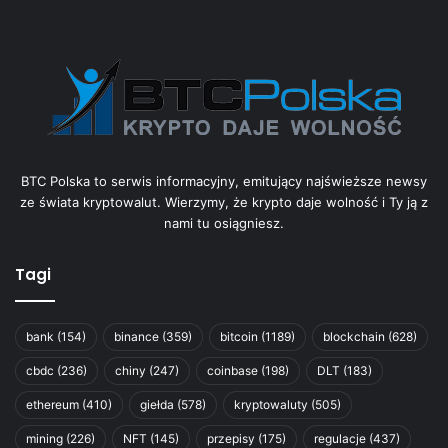
BTC Polska to serwis informacyjny, emitujący najświeższe newsy
ze świata kryptowalut. Wierzymy, że krypto daje wolność i Ty ją z
nami tu osiągniesz.
Tagi
bank
(154)
binance
(359)
bitcoin
(1189)
blockchain
(628)
cbdc
(236)
chiny
(247)
coinbase
(198)
DLT
(183)
ethereum
(410)
giełda
(578)
kryptowaluty
(505)
mining
(226)
NFT
(145)
przepisy
(175)
regulacje
(437)