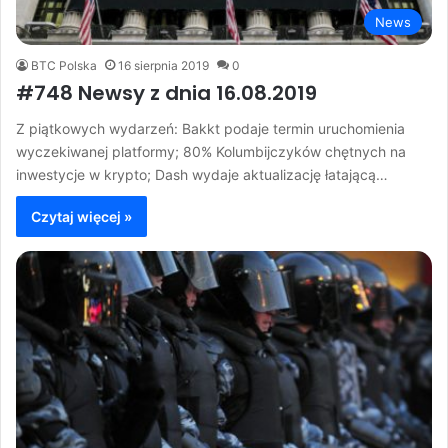
News
BTC Polska
16 sierpnia 2019
0
#748 Newsy z dnia 16.08.2019
Z piątkowych wydarzeń: Bakkt podaje termin uruchomienia
wyczekiwanej platformy; 80% Kolumbijczyków chętnych na
inwestycje w krypto; Dash wydaje aktualizację łatającą…
Czytaj więcej »