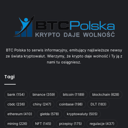
BTC Polska to serwis informacyjny, emitujący najświeższe newsy
ze świata kryptowalut. Wierzymy, że krypto daje wolność i Ty ją z
nami tu osiągniesz.
Tagi
bank
(154)
binance
(359)
bitcoin
(1189)
blockchain
(628)
cbdc
(236)
chiny
(247)
coinbase
(198)
DLT
(183)
ethereum
(410)
giełda
(578)
kryptowaluty
(505)
mining
(226)
NFT
(145)
przepisy
(175)
regulacje
(437)