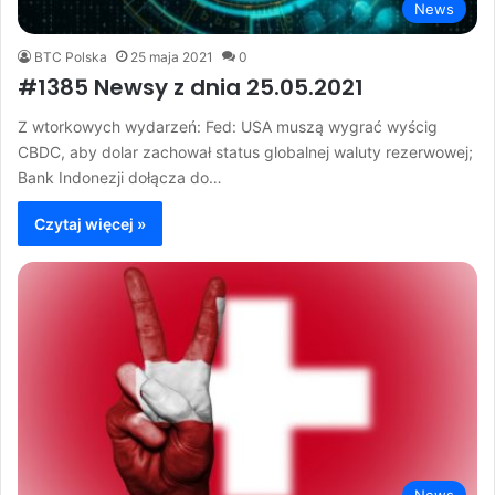
News
BTC Polska
25 maja 2021
0
#1385 Newsy z dnia 25.05.2021
Z wtorkowych wydarzeń: Fed: USA muszą wygrać wyścig
CBDC, aby dolar zachował status globalnej waluty rezerwowej;
Bank Indonezji dołącza do…
Czytaj więcej »