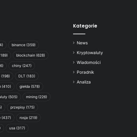
Kategorie
News
4)
binance
(359)
Kryptowaluty
1189)
blockchain
(628)
Wiadomości
6)
chiny
(247)
Poradnik
e
(198)
DLT
(183)
Analiza
m
(410)
giełda
(578)
luty
(505)
mining
(226)
)
przepisy
(175)
e
(437)
rosja
(219)
)
usa
(317)