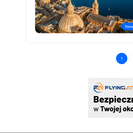
New
1