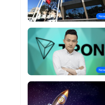
New
New