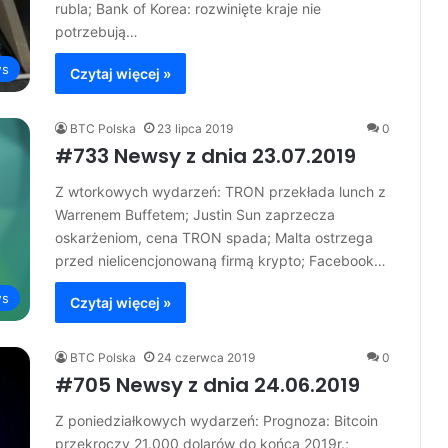
rubla; Bank of Korea: rozwinięte kraje nie
potrzebują…
s
Czytaj więcej »
BTC Polska
23 lipca 2019
0
#733 Newsy z dnia 23.07.2019
Z wtorkowych wydarzeń: TRON przekłada lunch z
Warrenem Buffetem; Justin Sun zaprzecza
oskarżeniom, cena TRON spada; Malta ostrzega
przed nielicencjonowaną firmą krypto; Facebook…
s
Czytaj więcej »
BTC Polska
24 czerwca 2019
0
#705 Newsy z dnia 24.06.2019
Z poniedziałkowych wydarzeń: Prognoza: Bitcoin
przekroczy 21.000 dolarów do końca 2019r.;