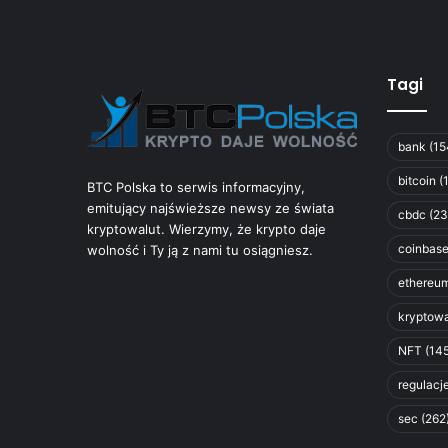
Tagi
bank
(15
bitcoin
(
BTC Polska to serwis informacyjny,
emitujący najświeższe newsy ze świata
cbdc
(23
kryptowalut. Wierzymy, że krypto daje
coinbas
wolność i Ty ją z nami tu osiągniesz.
ethereu
kryptowa
NFT
(145
regulacj
sec
(262