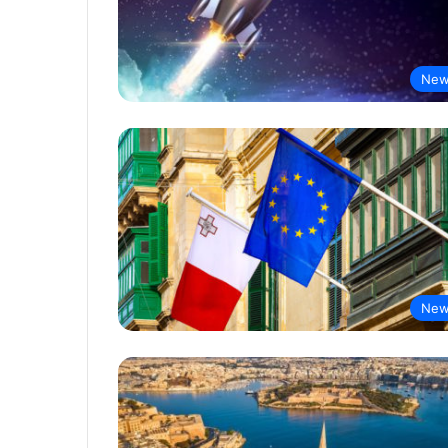
New
New