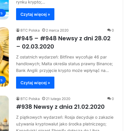
rynku krypto;…
s
Czytaj więcej »
BTC Polska
2 marca 2020
0
#945 – #948 Newsy z dni 28.02
– 02.03.2020
Z ostatnich wydarzeń: Bitfinex wycofuje 46 par
handlowych; Malta określa status prawny Binance;
Bank Anglii: przyjęcie krypto może wpłynąć na…
s
Czytaj więcej »
BTC Polska
21 lutego 2020
0
#938 Newsy z dnia 21.02.2020
Z piątkowych wydarzeń: Rosja decyduje o zakazie
używania kryptowalut jako środka płatniczego;
Kanadyjski gigant Shopify dołącza do Libra