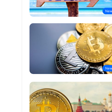
New
New