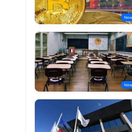
New
New