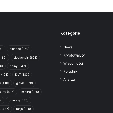
Kategorie
News
4)
binance
(359)
Kryptowaluty
1189)
blockchain
(628)
Wiadomości
6)
chiny
(247)
Poradnik
e
(198)
DLT
(183)
Analiza
m
(410)
giełda
(578)
luty
(505)
mining
(226)
)
przepisy
(175)
e
(437)
rosja
(219)