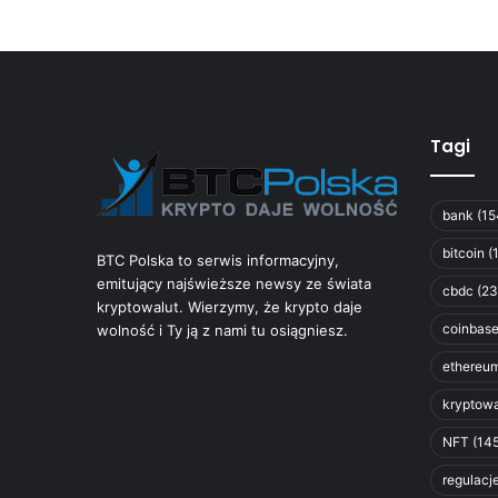
Tagi
bank
(15
bitcoin
(
BTC Polska to serwis informacyjny,
emitujący najświeższe newsy ze świata
cbdc
(23
kryptowalut. Wierzymy, że krypto daje
coinbas
wolność i Ty ją z nami tu osiągniesz.
ethereu
kryptowa
NFT
(145
regulacj