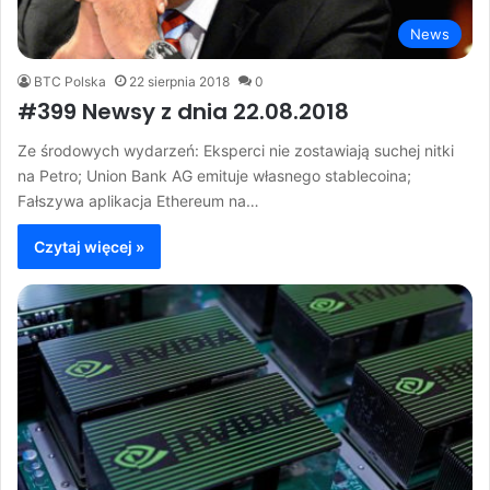
News
BTC Polska
22 sierpnia 2018
0
#399 Newsy z dnia 22.08.2018
Ze środowych wydarzeń: Eksperci nie zostawiają suchej nitki
na Petro; Union Bank AG emituje własnego stablecoina;
Fałszywa aplikacja Ethereum na…
Czytaj więcej »