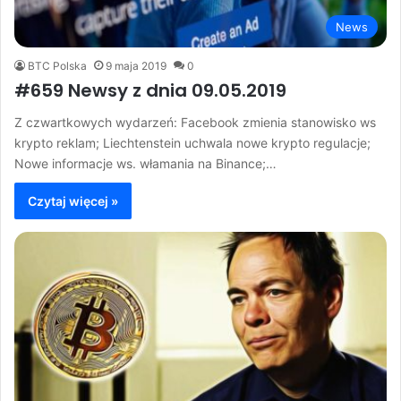
News
BTC Polska
9 maja 2019
0
#659 Newsy z dnia 09.05.2019
Z czwartkowych wydarzeń: Facebook zmienia stanowisko ws
krypto reklam; Liechtenstein uchwala nowe krypto regulacje;
Nowe informacje ws. włamania na Binance;…
Czytaj więcej »