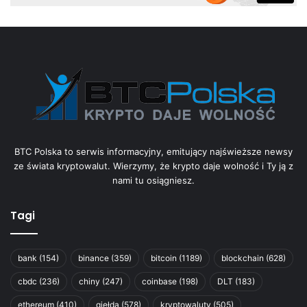
BTC Polska to serwis informacyjny, emitujący najświeższe newsy
ze świata kryptowalut. Wierzymy, że krypto daje wolność i Ty ją z
nami tu osiągniesz.
Tagi
bank
(154)
binance
(359)
bitcoin
(1189)
blockchain
(628)
cbdc
(236)
chiny
(247)
coinbase
(198)
DLT
(183)
ethereum
(410)
giełda
(578)
kryptowaluty
(505)