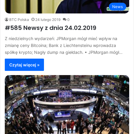
News
BTC Polska
24 lutego 2019
0
#585 Newsy z dnia 24.02.2019
Z niedzielnych wydarzeń: JPMorgan mógł mieć wpływ na
zmianę ceny Bitcoina; Bank z Liechtensteinu wprowadza
spółkę krypto; Nagły dump na giełdach. • JPMorgan mógł…
Czytaj więcej »