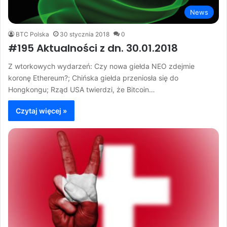
News
BTC Polska
30 stycznia 2018
0
#195 Aktualności z dn. 30.01.2018
Z wtorkowych wydarzeń: Czy nowa giełda NEO zdejmie
koronę Ethereum?; Chińska giełda przeniosła się do
Hongkongu; Rząd USA twierdzi, że Bitcoin…
Czytaj więcej »