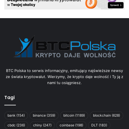
BTC Polska to serwis informacyjny, emitujący najświeższe newsy
ze świata kryptowalut. Wierzymy, że krypto daje wolność i Ty ją z
nami tu osiągniesz.
Tagi
bank
(154)
binance
(359)
bitcoin
(1189)
blockchain
(628)
cbdc
(236)
chiny
(247)
coinbase
(198)
DLT
(183)