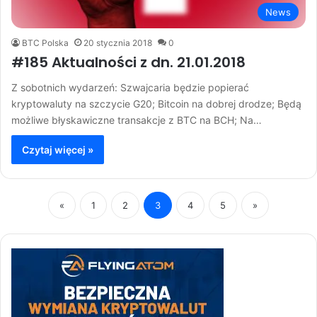
News
BTC Polska
20 stycznia 2018
0
#185 Aktualności z dn. 21.01.2018
Z sobotnich wydarzeń: Szwajcaria będzie popierać
kryptowaluty na szczycie G20; Bitcoin na dobrej drodze; Będą
możliwe błyskawiczne transakcje z BTC na BCH; Na…
Czytaj więcej »
«
1
2
3
4
5
»